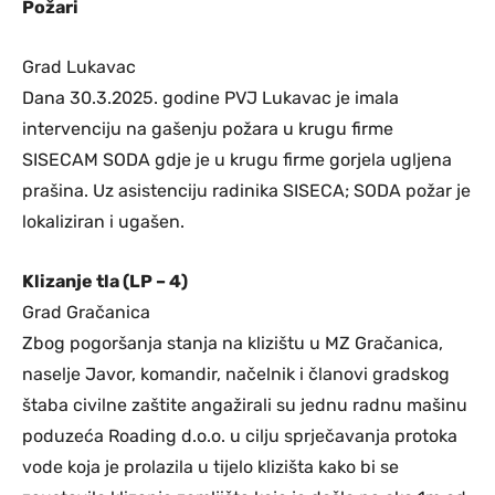
Požari
Grad Lukavac
Dana 30.3.2025. godine PVJ Lukavac je imala
intervenciju na gašenju požara u krugu firme
SISECAM SODA gdje je u krugu firme gorjela ugljena
prašina. Uz asistenciju radinika SISECA; SODA požar je
lokaliziran i ugašen.
Klizanje tla (LP – 4)
Grad Gračanica
Zbog pogoršanja stanja na klizištu u MZ Gračanica,
naselje Javor, komandir, načelnik i članovi gradskog
štaba civilne zaštite angažirali su jednu radnu mašinu
poduzeća Roading d.o.o. u cilju sprječavanja protoka
vode koja je prolazila u tijelo klizišta kako bi se