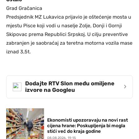
Grad Gračanica
Predsjednik MZ Lukavica prijavio je oštećenje mosta u
mjestu Pisce koji vodi u naselje Zolje, Donji i Gornji
Skipovac prema Republici Srpskoj. U cilju preventive
zabranjen je saobraćaj za teretna motorna vozila mase
iznad 3,5t.
Dodajte RTV Slon među omiljene
›
izvore na Googleu
Ekonomisti upozoravaju na novi rast
cijena hrane: Poskupljenja bi mogla
stići već do kraja godine
08.08.2026. 19:15