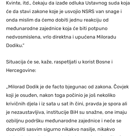
Kvinte, itd., čekaju da izađe odluka Ustavnog suda koja
će da stavi zakone koje je usvojio NSRS van snage i
onda mislim da ćemo dobiti jednu reakciju od
međunarodne zajednice koja će biti potpuno
nedvosmislena, vrlo direktna i upućena Miloradu
Dodiku.“
Situacija će se, kaže, raspetljati u korist Bosne i
Hercegovine:
„Milorad Dodik je de facto bjegunac od zakona. Čovjek
koji je osuđen, nakon toga počinio je još nekoliko
krivičnih djela i iz sata u sat ih čini, pravda je spora ali
je nezaustavljiva, institucije BiH su snažne, one imaju
ozbiljnu podršku međunarodne zajednice i neće se
dozvoliti sasvim sigurno nikakvo nasilje, nikakvo