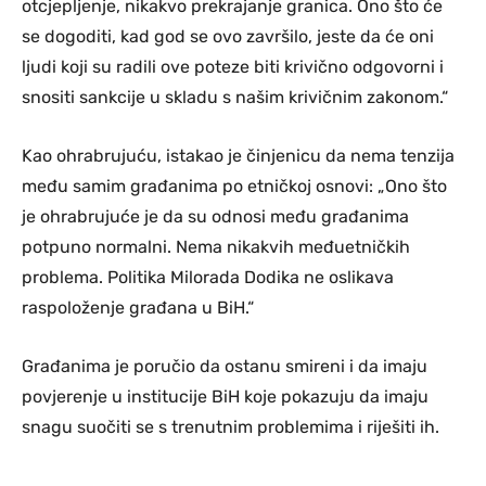
otcjepljenje, nikakvo prekrajanje granica. Ono što će
se dogoditi, kad god se ovo završilo, jeste da će oni
ljudi koji su radili ove poteze biti krivično odgovorni i
snositi sankcije u skladu s našim krivičnim zakonom.“
Kao ohrabrujuću, istakao je činjenicu da nema tenzija
među samim građanima po etničkoj osnovi: „Ono što
je ohrabrujuće je da su odnosi među građanima
potpuno normalni. Nema nikakvih međuetničkih
problema. Politika Milorada Dodika ne oslikava
raspoloženje građana u BiH.“
Građanima je poručio da ostanu smireni i da imaju
povjerenje u institucije BiH koje pokazuju da imaju
snagu suočiti se s trenutnim problemima i riješiti ih.