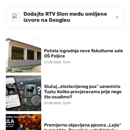
Dodajte RTV Slon među omiljene
›
izvore na Googleu
Počela izgradnja nove fiskulturne sale
OŠ Poljice
07.08.2026. 13:01
Slučaj „zlostavljanog psa“ uznemirio
Tuzlu: Koliko provjeravamo prije nego
što osudimo?
07.08.2026. 12:59
Premijerno objavljena pjesma „Lejla“