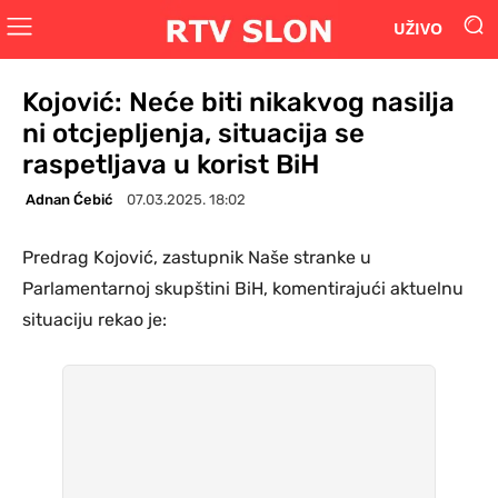
UŽIVO
Kojović: Neće biti nikakvog nasilja
ni otcjepljenja, situacija se
raspetljava u korist BiH
Adnan Ćebić
07.03.2025. 18:02
Predrag Kojović, zastupnik Naše stranke u
Parlamentarnoj skupštini BiH, komentirajući aktuelnu
situaciju rekao je: