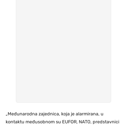
„Međunarodna zajednica, koja je alarmirana, u
kontaktu međusobnom su EUFOR, NATO, predstavnici