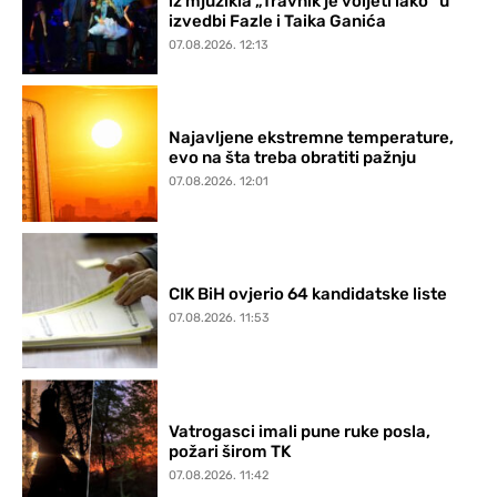
iz mjuzikla „Travnik je voljeti lako“ u
izvedbi Fazle i Taika Ganića
07.08.2026. 12:13
Najavljene ekstremne temperature,
evo na šta treba obratiti pažnju
07.08.2026. 12:01
CIK BiH ovjerio 64 kandidatske liste
07.08.2026. 11:53
Vatrogasci imali pune ruke posla,
požari širom TK
07.08.2026. 11:42