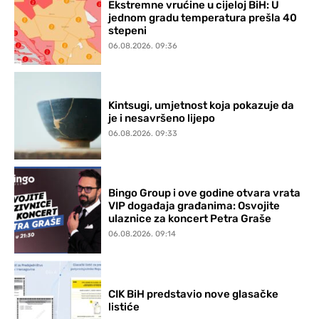
Ekstremne vrućine u cijeloj BiH: U
jednom gradu temperatura prešla 40
stepeni
06.08.2026. 09:36
Kintsugi, umjetnost koja pokazuje da
je i nesavršeno lijepo
06.08.2026. 09:33
Bingo Group i ove godine otvara vrata
VIP događaja građanima: Osvojite
ulaznice za koncert Petra Graše
06.08.2026. 09:14
CIK BiH predstavio nove glasačke
listiće