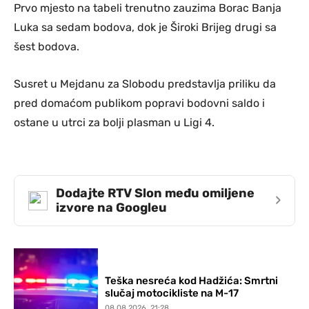
Prvo mjesto na tabeli trenutno zauzima Borac Banja
Luka sa sedam bodova, dok je Široki Brijeg drugi sa
šest bodova.
Susret u Mejdanu za Slobodu predstavlja priliku da
pred domaćom publikom popravi bodovni saldo i
ostane u utrci za bolji plasman u Ligi 4.
Dodajte RTV Slon među omiljene
›
izvore na Googleu
Teška nesreća kod Hadžića: Smrtni
slučaj motocikliste na M-17
08.08.2026. 21:28