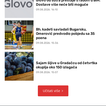
Glovo od sutra prestaje s radom u BiH:
Dostave više neće biti moguće
09.08.2026. 16:10
Bh. kadeti savladali Bugarsku,
Omerović predvodio pobjedu sa 35
poena
09.08.2026. 15:36
Sajam šljive u Gradačcu od četvrtka
okuplja oko 150 izlagača
09.08.2026. 15:07
Učitati više