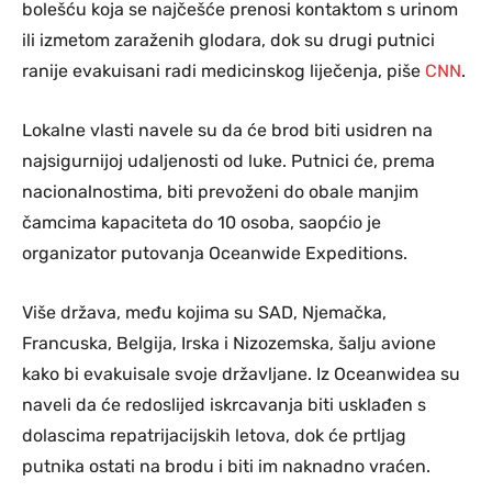
bolešću koja se najčešće prenosi kontaktom s urinom
ili izmetom zaraženih glodara, dok su drugi putnici
ranije evakuisani radi medicinskog liječenja, piše
CNN
.
Lokalne vlasti navele su da će brod biti usidren na
najsigurnijoj udaljenosti od luke. Putnici će, prema
nacionalnostima, biti prevoženi do obale manjim
čamcima kapaciteta do 10 osoba, saopćio je
organizator putovanja Oceanwide Expeditions.
Više država, među kojima su SAD, Njemačka,
Francuska, Belgija, Irska i Nizozemska, šalju avione
kako bi evakuisale svoje državljane. Iz Oceanwidea su
naveli da će redoslijed iskrcavanja biti usklađen s
dolascima repatrijacijskih letova, dok će prtljag
putnika ostati na brodu i biti im naknadno vraćen.