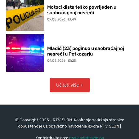
Motociklista teško povrijeđen u
saobraćajnoj nesreći
09.08.2026. 13:49
Mladić (23) poginuo u saobraćajnoj
nesreći u Potkozarju
09.08.2026. 13:25
Učitati više
© Copyright 2025 - RTV SLON. Kopiranje sadržaja stranice
dopušteno je uz obavezno navođenje izvora RTV SLON |
Kontaktirajte nas:
rtvslon@rtvslon.ba