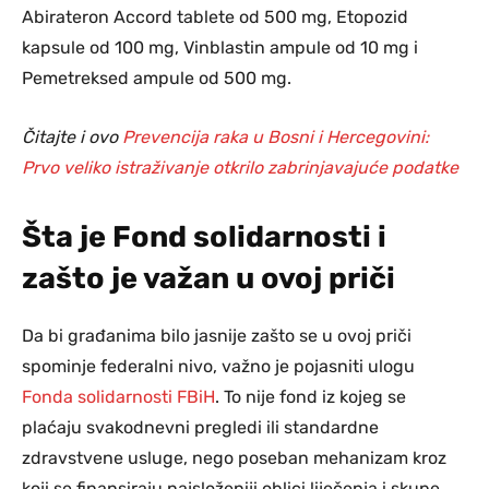
Abirateron Accord tablete od 500 mg, Etopozid
kapsule od 100 mg, Vinblastin ampule od 10 mg i
Pemetreksed ampule od 500 mg.
Čitajte i ovo
Prevencija raka u Bosni i Hercegovini:
Prvo veliko istraživanje otkrilo zabrinjavajuće podatke
Šta je Fond solidarnosti i
zašto je važan u ovoj priči
Da bi građanima bilo jasnije zašto se u ovoj priči
spominje federalni nivo, važno je pojasniti ulogu
Fonda solidarnosti FBiH
. To nije fond iz kojeg se
plaćaju svakodnevni pregledi ili standardne
zdravstvene usluge, nego poseban mehanizam kroz
koji se finansiraju najsloženiji oblici liječenja i skupe