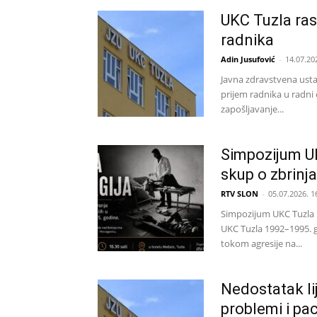
UKC Tuzla ras
radnika
Adin Jusufović
-
14.07.20
Javna zdravstvena ustan
prijem radnika u radni
zapošljavanje...
Simpozijum UK
skup o zbrinj
RTV SLON
-
05.07.2026. 1
Simpozijum UKC Tuzla p
UKC Tuzla 1992–1995. g
tokom agresije na...
Nedostatak lij
problemi i pac