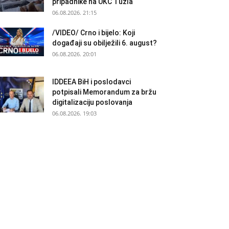
pripadnike na UKC Tuzla
06.08.2026. 21:15
/VIDEO/ Crno i bijelo: Koji
događaji su obilježili 6. august?
06.08.2026. 20:01
IDDEEA BiH i poslodavci
potpisali Memorandum za bržu
digitalizaciju poslovanja
06.08.2026. 19:03