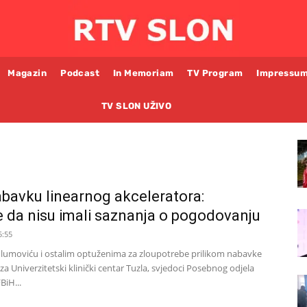
Magazin
Podcast
In Memoriam
TV Program
Impressu
TV SLON UŽIVO
bavku linearnog akceleratora:
e da nisu imali saznanja o pogodovanju
5:55
ulumoviću i ostalim optuženima za zloupotrebe prilikom nabavke
za Univerzitetski klinički centar Tuzla, svjedoci Posebnog odjela
BiH...