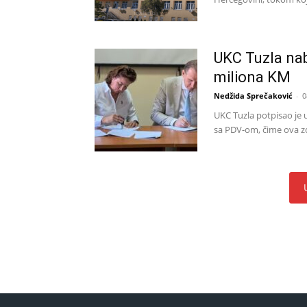
UKC Tuzla nab
miliona KM
Nedžida Sprečaković
-
0
UKC Tuzla potpisao je 
sa PDV-om, čime ova zd