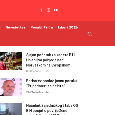
m
Newsletter
Pošalji Priču
Izbori 2026
Sjajan početak za kadete BiH:
Ubjedljiva pobjeda nad
Norveškom na Evropskom...
06.08.2026. 21:55
Barbarez poslao jasnu poruku:
“Pripadnost se ne bira”
06.08.2026. 21:32
Načelnik Zajedničkog štaba OS
BiH posjetio povrijeđene