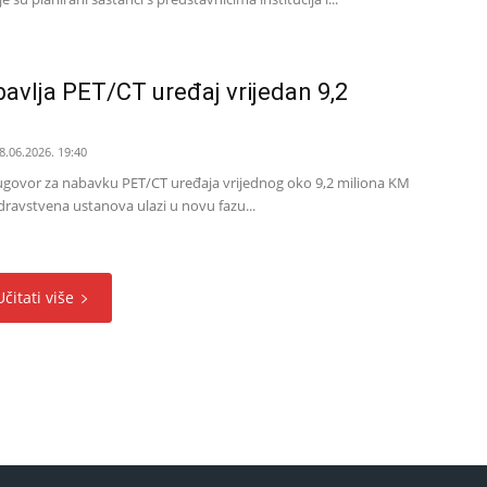
avlja PET/CT uređaj vrijedan 9,2
8.06.2026. 19:40
ugovor za nabavku PET/CT uređaja vrijednog oko 9,2 miliona KM
ravstvena ustanova ulazi u novu fazu...
Učitati više