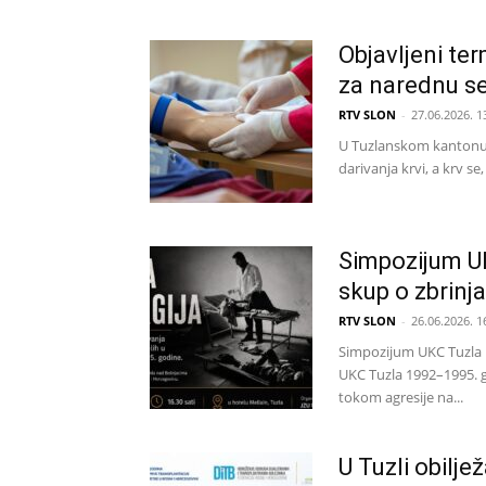
Objavljeni te
za narednu s
RTV SLON
-
27.06.2026. 1
U Tuzlanskom kantonu 
darivanja krvi, a krv s
Simpozijum UK
skup o zbrinj
RTV SLON
-
26.06.2026. 1
Simpozijum UKC Tuzla p
UKC Tuzla 1992–1995. g
tokom agresije na...
U Tuzli obilj