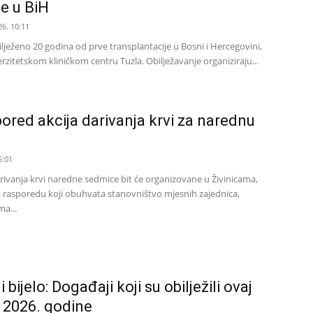
je u BiH
26. 10:11
bilježeno 20 godina od prve transplantacije u Bosni i Hercegovini,
rzitetskom kliničkom centru Tuzla. Obilježavanje organiziraju...
pored akcija darivanja krvi za narednu
5:01
rivanja krvi naredne sedmice bit će organizovane u Živinicama,
a rasporedu koji obuhvata stanovništvo mjesnih zajednica,
a...
bijelo: Događaji koji su obilježili ovaj
i 2026. godine