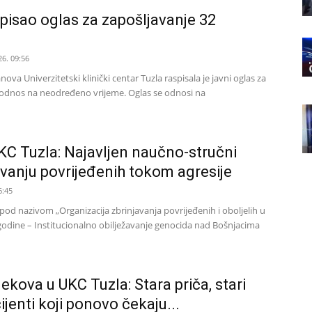
pisao oglas za zapošljavanje 32
26. 09:56
ova Univerzitetski klinički centar Tuzla raspisala je javni oglas za
 odnos na neodređeno vrijeme. Oglas se odnosi na
C Tuzla: Najavljen naučno-stručni
avanju povrijeđenih tokom agresije
6:45
od nazivom „Organizacija zbrinjavanja povrijeđenih i oboljelih u
odine – Institucionalno obilježavanje genocida nad Bošnjacima
ekova u UKC Tuzla: Stara priča, stari
ijenti koji ponovo čekaju...