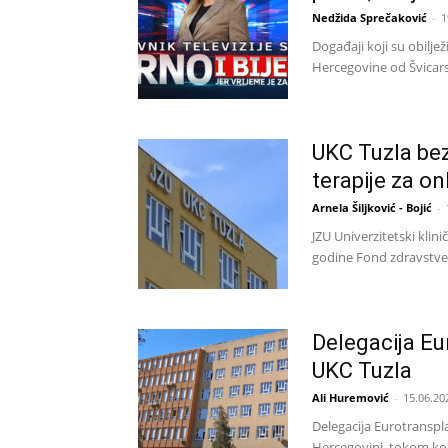
Nedžida Sprečaković
-
1
Događaji koji su obilje
Hercegovine od Švicarsk
UKC Tuzla bez
terapije za o
Arnela Šiljković - Bojić
-
JZU Univerzitetski klini
godine Fond zdravstveno
Delegacija Eu
UKC Tuzla
Ali Huremović
-
15.06.20
Delegacija Eurotranspla
Hercegovini, tokom koje 