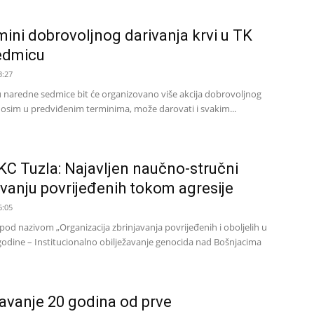
rmini dobrovoljnog darivanja krvi u TK
edmicu
3:27
naredne sedmice bit će organizovano više akcija dobrovoljnog
e, osim u predviđenim terminima, može darovati i svakim...
C Tuzla: Najavljen naučno-stručni
avanju povrijeđenih tokom agresije
6:05
od nazivom „Organizacija zbrinjavanja povrijeđenih i oboljelih u
odine – Institucionalno obilježavanje genocida nad Bošnjacima
ežavanje 20 godina od prve