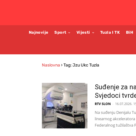
Najnovije
Sport
Vijesti
Tuzla I TK
BiH
Naslovna
›
Tag: Jzu Ukc Tuzla
Suđenje za na
Svjedoci tvrd
RTV SLON
-
16.07.2026. 1
Na suđenju Denijalu T
linearnog akceleratora 
Federalnog tužilaštva F