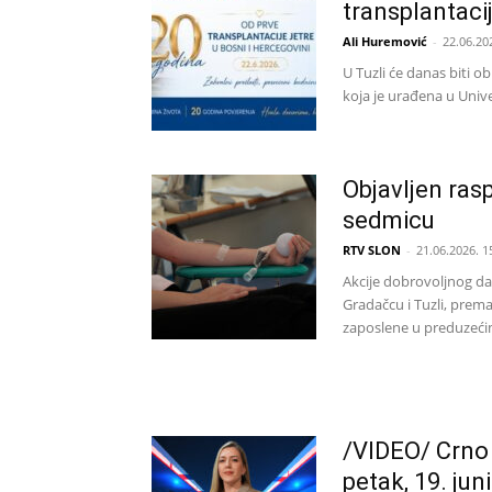
transplantaci
Ali Huremović
-
22.06.20
U Tuzli će danas biti o
koja je urađena u Unive
Objavljen ras
sedmicu
RTV SLON
-
21.06.2026. 1
Akcije dobrovoljnog da
Gradačcu i Tuzli, prem
zaposlene u preduzećim
/VIDEO/ Crno i 
petak, 19. jun