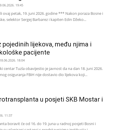
9.06.2026. 19:45
žili ovaj petak, 19. juni 2026. godine *** Nakon poraza Bosne i
e, selektor Sergej Barbarez i kapiten Edin Džeko...
 pojedinih lijekova, među njima i
nkološke pacijente
18.06.2026. 18:04
čki centar Tuzla obavijestio je javnost da na dan 18. juni 2026.
g osiguranja FBiH nije dostavio dio lijekova koji...
rotransplanta u posjeti SKB Mostar i
26. 11:37
nta boravit će od 16. do 19. juna u radnoj posjeti Bosni i
su planirani sastanci s predstavnicima institucija i...