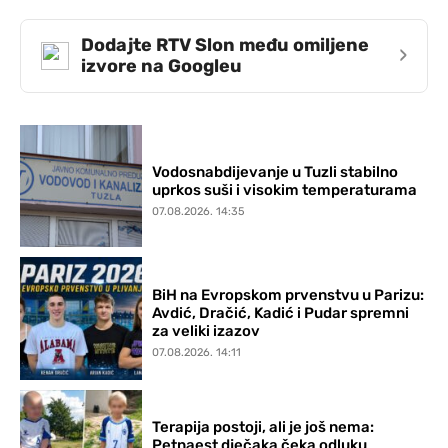
Dodajte RTV Slon među omiljene
›
izvore na Googleu
Vodosnabdijevanje u Tuzli stabilno
uprkos suši i visokim temperaturama
07.08.2026. 14:35
BiH na Evropskom prvenstvu u Parizu:
Avdić, Dračić, Kadić i Pudar spremni
za veliki izazov
07.08.2026. 14:11
Terapija postoji, ali je još nema:
Petnaest dječaka čeka odluku