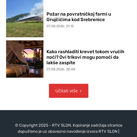
Požar na povratničkoj farmi u
Grujčićima kod Srebrenice
07.08.2026. 21:15
Kako rashladiti krevet tokom vrućih
noći? Ovi trikovi mogu pomoći da
lakše zaspite
07.08.2026. 20:48
Učitati više
© Copyright 2025 - RTV SLON. Kopiranje sadržaja stranice
dopušteno je uz obavezno navođenje izvora RTV SLON |