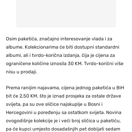
Osim paketića, značajno interesovanje vlada i za
albume. Kolekcionarima će biti dostupni standardni
albumi, ali i tvrdo-korična izdanja, čija je cijena za
ograničene količine iznosila 30 KM. Tvrdo-korični više
nisu u prodaji.
Prema ranijim najavama, cijena jednog paketića u BiH
bit će 2,50 KM, što je iznad prosjeka za ostale države
svijeta, pa su ove sličice najskuplje u Bosni i
Hercegovini u poređenju sa ostatkom svijeta. Novina
ovogodišnje kolekcije je i veći broj sličica u paketiću,
pa će kupci umjesto dosadašnjih pet dobijati sedam