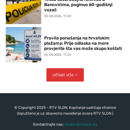
Banovićima, poginuo 60-godišnji
vozač
05.08.2026. 11:38
Pravila ponašanja na hrvatskim
plažama: Prije odlaska na more
provjerite šta vas može skupo koštati
05.08.2026. 11:33
Učitati više
© Copyright 2025 - RTV SLON. Kopiranje sadržaja stranice
dopušteno je uz obavezno navođenje izvora RTV SLON |
Kontaktirajte nas:
rtvslon@rtvslon.ba