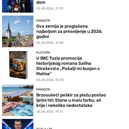
dom
05.08.2026. 21:33
MAGAZIN
Ova zemlja je proglašena
najboljom za preseljenje u 2026.
godini
05.08.2026. 21:08
KULTURA
U BKC Tuzla promocija
historijskog romana Saliha
Straševića „Pošalji mi busjen s
Malina“
05.08.2026. 20:05
MAGAZIN
Brzosušeći peškir za plažu postao
ljetni hit: Stane u malu torbu, ali
krije i nekoliko nedostataka
05.08.2026. 19:31