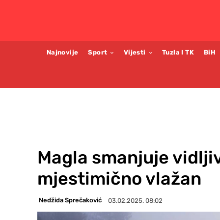
Najnovije
Sport
Vijesti
Tuzla I TK
BiH
Magla smanjuje vidlji
mjestimično vlažan
Nedžida Sprečaković
03.02.2025. 08:02