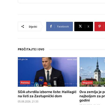
Facebook
X
Dijeliti
PROČITAJTE I OVO
Politika
Magazin
SDA utvrdila izborne liste: Halilagić
Ova zemlja je 
na listi za Zastupnički dom
najboljom za pr
godini
05.08.2026. 21:33