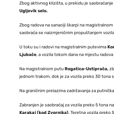
Zbog aktivnog klizišta, u prekidu je saobraćan
Ugljevik selo.
Zbog radova na sanaciji škarpi na magistralno
saobraća se naizmjeničnim propuštanjem vozila 
U toku su i radovi na magistralnim putevima
Kon
Ljubače
, a vozila tokom dana na mjestu radov
Na magistralnom putu
Rogatica-Ustiprača,
zb
jednom trakom, dok je za vozila preko 30 tona s
Na graničnim prelazima zadržavanja za putnička 
Zabranjen je saobraćaj za vozila preko 5 tona 
Karakaj (kod Zvornika)
. Teretna vozila preko