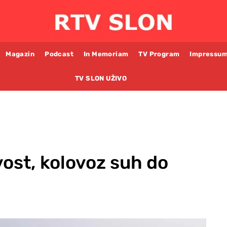
Magazin
Podcast
In Memoriam
TV Program
Impressu
TV SLON UŽIVO
vost, kolovoz suh do