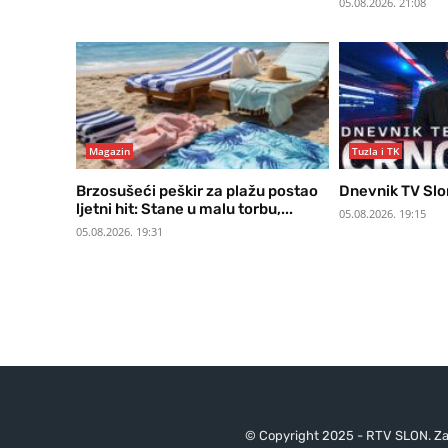
05.08.2026. 21:08
Magazin
Tuzla i TK
Brzosušeći peškir za plažu postao
Dnevnik TV Slo
ljetni hit: Stane u malu torbu,...
05.08.2026. 19:15
05.08.2026. 19:31
© Copyright 2025 - RTV SLON. Za 