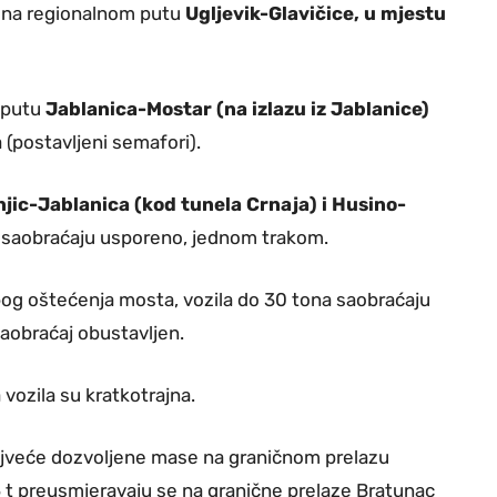
je na regionalnom putu
Ugljevik-Glavičice, u mjestu
m putu
Jablanica-Mostar (na izlazu iz Jablanice)
(postavljeni semafori).
jic-Jablanica (kod tunela Crnaja) i Husino-
a saobraćaju usporeno, jednom trakom.
og oštećenja mosta, vozila do 30 tona saobraćaju
aobraćaj obustavljen.
vozila su kratkotrajna.
najveće dozvoljene mase na graničnom prelazu
 5 t preusmjeravaju se na granične prelaze Bratunac