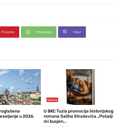
Pinterest
WhatsApp
Viber
Kultura
proglašena
U BKC Tuzla promocija historijskog
eseljenje u 2026.
romana Saliha Straševića „Pošalji
mi busjen...