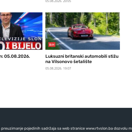
05.08.2026. 20:05
BiH
n: 05.08.2026.
Luksuzni britanski automobili stižu
na Vilsonovo šetalište
05.08.2026. 19:07
preuzimanje pojedinih sadržaja sa web stranice www.rtvslon.ba dozvolu mo