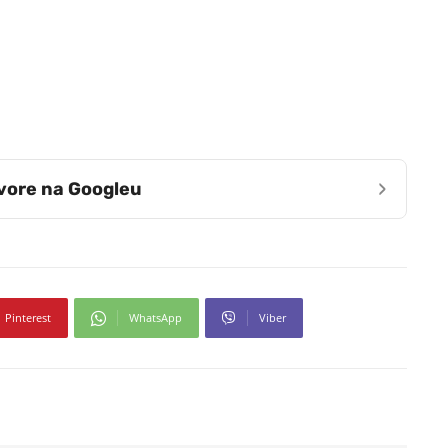
›
zvore na Googleu
Pinterest
WhatsApp
Viber