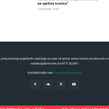
se uprkos svemu“
17.03.2026. 13:29
preuzimanje pojedinih sadržaja sa web stranice www.rtvslon.ba dozvolu mo
redakcija@rtvslon.ba
RTV SLON |
Kontaktirajte nas:
rtvslon@rtvslon.ba