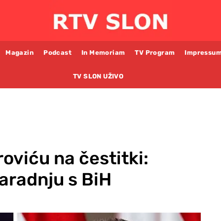
Magazin
Podcast
In Memoriam
TV Program
Impressu
TV SLON UŽIVO
oviću na čestitki:
saradnju s BiH