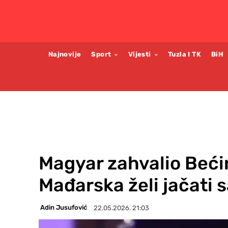
Najnovije
Sport
Vijesti
Tuzla I TK
BiH
Magyar zahvalio Bećir
Mađarska želi jačati 
Adin Jusufović
22.05.2026. 21:03