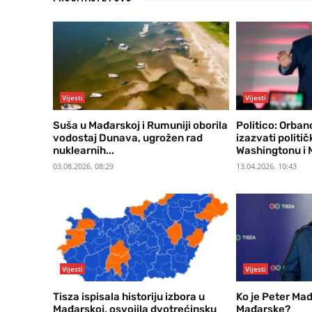
Vijesti
Vijesti
Suša u Mađarskoj i Rumuniji oborila
Politico: Orba
vodostaj Dunava, ugrožen rad
izazvati politi
nuklearnih...
Washingtonu i 
03.08.2026. 08:29
13.04.2026. 10:43
Vijesti
Vijesti
Tisza ispisala historiju izbora u
Ko je Peter Mađ
Mađarskoj, osvojila dvotrećinsku
Mađarske?