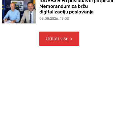
IDDEEA BiH i poslodavci potpisali
Memorandum za bržu
digitalizaciju poslovanja
06.08.2026. 19:03
Učitati više