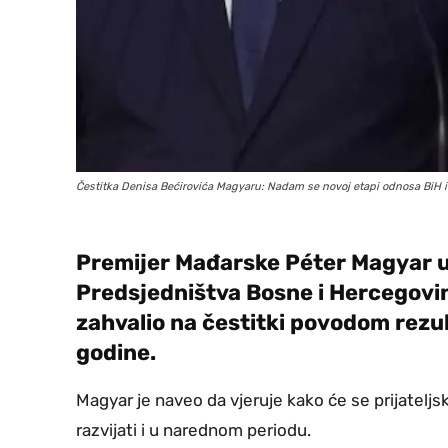
Čestitka Denisa Bećirovića Magyaru: Nadam se novoj etapi odnosa BiH 
Premijer Mađarske Péter Magyar 
Predsjedništva Bosne i Hercegovin
zahvalio na čestitki povodom rezul
godine.
Magyar je naveo da vjeruje kako će se prijatelj
razvijati i u narednom periodu.