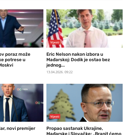
Vijesti
nov poraz može
Eric Nelson nakon izbora u
čke potrese u
Mađarskoj: Dodik je ostao bez
Moskvi
jednog...
13.04.2026. 09:22
Vijesti
ar, novi premijer
Propao sastanak Ukrajine,
Mađarske i Slovačke: „Branit ćemo