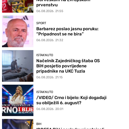
prvenstvu
06.08.2026. 21:55
SPORT
Barbarez poslao jasnu poruku:
“Pripadnost se ne bira”
06.08.2026. 21:32
ISTAKNUTO
Načelnik Zajedničkog štaba OS
BiH posjetio povrijeđene
pripadnike na UKC Tuzla
06.08.2026. 21:15
ISTAKNUTO
/VIDEO/ Crno i bijelo: Koji događaji
su obilježili 6. august?
06.08.2026. 20:01
BIH