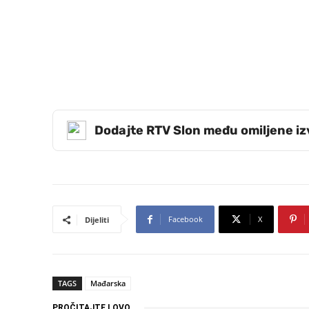
Dodajte RTV Slon među omiljene i
Facebook
X
Dijeliti
TAGS
Mađarska
PROČITAJTE I OVO