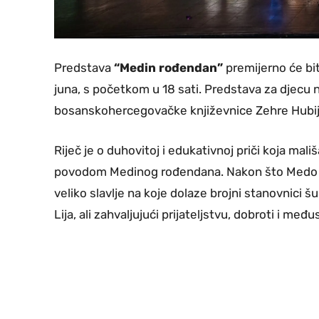
Predstava
“Medin rođendan”
premijerno će bit
juna, s početkom u 18 sati. Predstava za djecu 
bosanskohercegovačke književnice Zehre Hubijar,
Riječ je o duhovitoj i edukativnoj priči koja mal
povodom Medinog rođendana. Nakon što Medo prim
veliko slavlje na koje dolaze brojni stanovnici
Lija, ali zahvaljujući prijateljstvu, dobroti i me