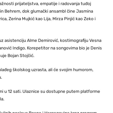
žnosti prijateljstva, empatije i radovanja tuđoj
Armin Behrem, dok glumački ansambl čine Jasmina
a, Zerina Mujkić kao Lija, Mirza Pinjić kao Zeko i
 uz asistenciju Alme Demirović, kostimografiju Vesna
ović Indigo. Korepetitor na songovima bio je Denis
uje Bojan Stojčić.
mlađeg školskog uzrasta, ali će svojim humorom,
u.
juni u 12 sati. Ulaznice su dostupne putem platforme
la.
civilnih poslova Bosne i Hercegovine kroz program