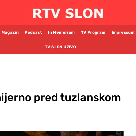
Magazin
Podcast
In Memoriam
TV Program
Impressum
TV SLON UŽIVO
ijerno pred tuzlanskom