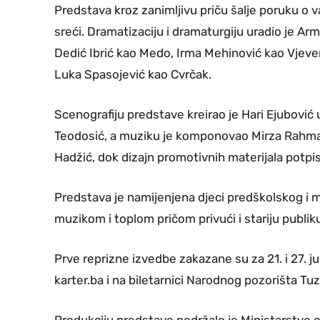
Predstava kroz zanimljivu priču šalje poruku o va
sreći. Dramatizaciju i dramaturgiju uradio je 
Dedić Ibrić kao Medo, Irma Mehinović kao Vjeveric
Luka Spasojević kao Cvrčak.
Scenografiju predstave kreirao je Hari Ejubović
Teodosić, a muziku je komponovao Mirza Rahman
Hadžić, dok dizajn promotivnih materijala potpis
Predstava je namijenjena djeci predškolskog i 
muzikom i toplom pričom privući i stariju publik
Prve reprizne izvedbe zakazane su za 21. i 27. 
karter.ba i na biletarnici Narodnog pozorišta Tuz
Produkciju predstave podržalo je Ministarstvo 