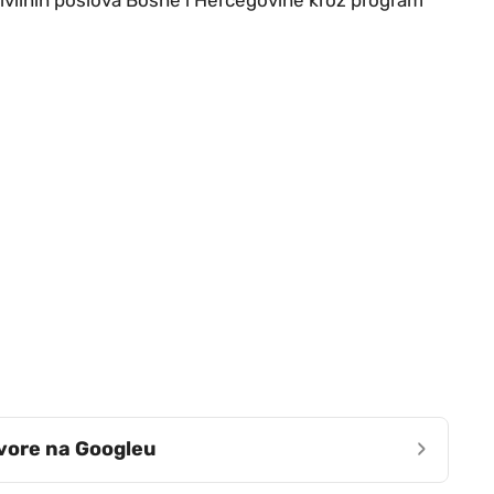
›
zvore na Googleu