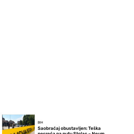
BIH
Saobraćaj obustavljen: Teška
nesreća na putu Stolac – Neum