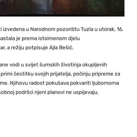
i izvedena u Narodnom pozorištu Tuzla u utorak, 16.
nastala je prema istoimenom djelu
 a režiju potpisuje Ajla Bešić.
išane vodi u svijet šumskih životinja okupljenih
i čestitku svojih prijatelja, počinju pripreme za
 šume. Njihovu radost pokušava pokvariti ljubomorna
đusobnoj podršci njeni planovi ne uspijevaju.