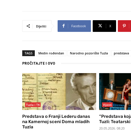
Facebook
X
Dijeliti
TAGS
Medin rođendan
Narodno pozorište Tuzla
predstava
PROČITAJTE I OVO
Tuzla i TK
Vijesti
Predstava o Franji Lederu danas
“Predstava koja
na Kamernoj sceni Doma mladih
Tuzli: Teatarski h
Tuzla
20.05.2026. 08:20