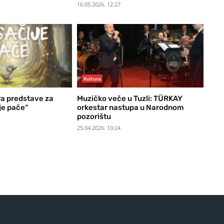
16.05.2026. 12:27
Kultura
a predstave za
Muzičko veče u Tuzli: TÜRKAY
je pače“
orkestar nastupa u Narodnom
pozorištu
25.04.2026. 10:24