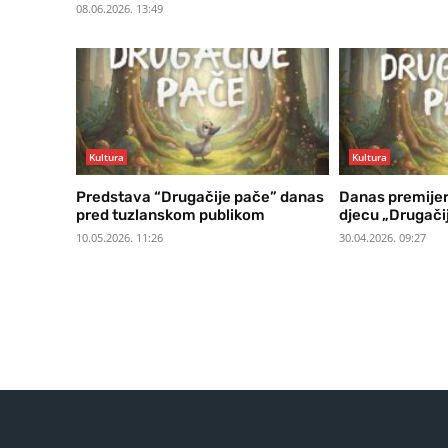
08.06.2026. 13:49
Kultura
Kultura
Predstava “Drugačije pače” danas
Danas premijer
pred tuzlanskom publikom
djecu „Drugači
10.05.2026. 11:26
30.04.2026. 09:27