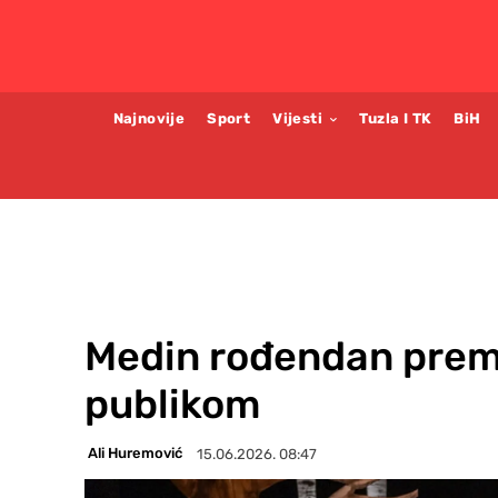
Najnovije
Sport
Vijesti
Tuzla I TK
BiH
Medin rođendan prem
publikom
Ali Huremović
15.06.2026. 08:47