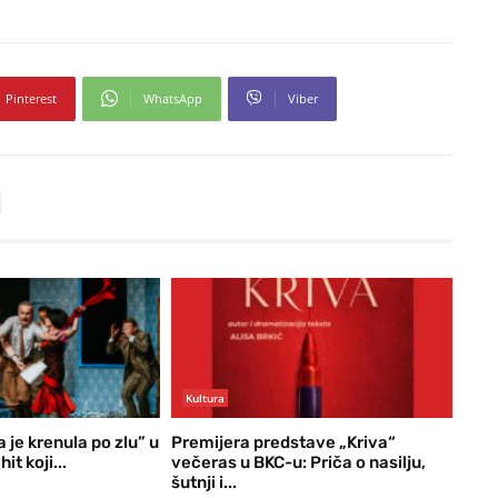
Pinterest
WhatsApp
Viber
Kultura
 je krenula po zlu” u
Premijera predstave „Kriva“
it koji...
večeras u BKC-u: Priča o nasilju,
šutnji i...