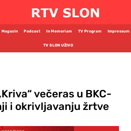
Magazin
Podcast
In Memoriam
TV Program
Impressum
TV SLON UŽIVO
„Kriva“ večeras u BKC-
nji i okrivljavanju žrtve