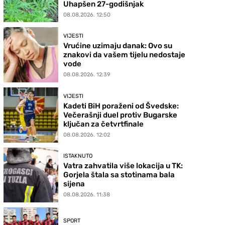
Uhapšen 27-godišnjak
08.08.2026. 12:50
VIJESTI
Vrućine uzimaju danak: Ovo su
znakovi da vašem tijelu nedostaje
vode
08.08.2026. 12:39
VIJESTI
Kadeti BiH poraženi od Švedske:
Večerašnji duel protiv Bugarske
ključan za četvrtfinale
08.08.2026. 12:02
ISTAKNUTO
Vatra zahvatila više lokacija u TK:
Gorjela štala sa stotinama bala
sijena
08.08.2026. 11:38
SPORT