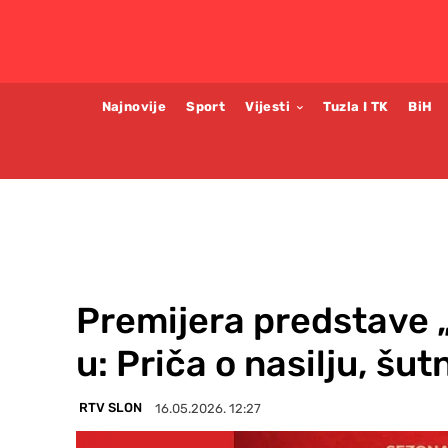
Najnovije
Sport
Vijesti
Tuzla I TK
BiH
Premijera predstave 
u: Priča o nasilju, šut
RTV SLON
16.05.2026. 12:27