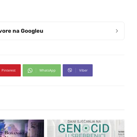
›
zvore na Googleu
Pinterest
WhatsApp
Viber