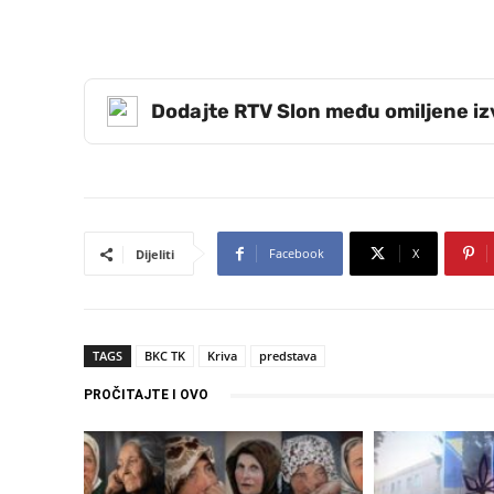
Dodajte RTV Slon među omiljene i
Facebook
X
Dijeliti
TAGS
BKC TK
Kriva
predstava
PROČITAJTE I OVO