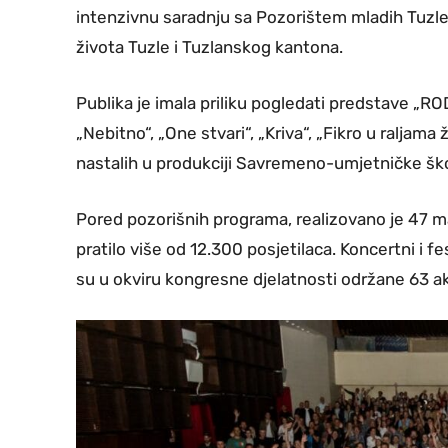
intenzivnu saradnju sa Pozorištem mladih Tuzle
života Tuzle i Tuzlanskog kantona.
Publika je imala priliku pogledati predstave „RO
„Nebitno“, „One stvari“, „Kriva“, „Fikro u raljama 
nastalih u produkciji Savremeno-umjetničke ško
Pored pozorišnih programa, realizovano je 47 ma
pratilo više od 12.300 posjetilaca. Koncertni i fe
su u okviru kongresne djelatnosti održane 63 ak