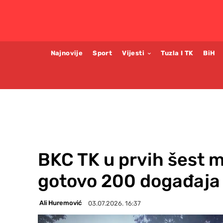
Najnovije
Sport
Vijesti
Tuzla I TK
BiH
BKC TK u prvih šest m
gotovo 200 događaja
Ali Huremović
03.07.2026. 16:37