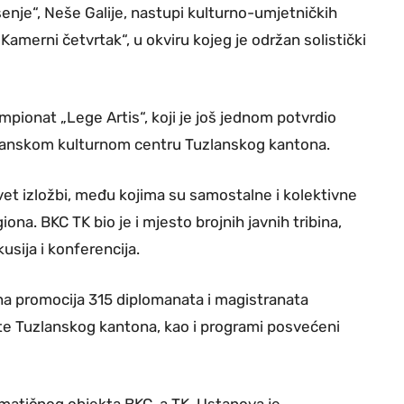
šenje“, Neše Galije, nastupi kulturno-umjetničkih
„Kamerni četvrtak“, u okviru kojeg je održan solistički
ionat „Lege Artis“, koji je još jednom potvrdio
sanskom kulturnom centru Tuzlanskog kantona.
evet izložbi, među kojima su samostalne i kolektivne
na. BKC TK bio je i mjesto brojnih javnih tribina,
usija i konferencija.
a promocija 315 diplomanata i magistranata
iste Tuzlanskog kantona, kao i programi posvećeni
n matičnog objekta BKC-a TK. Ustanova je