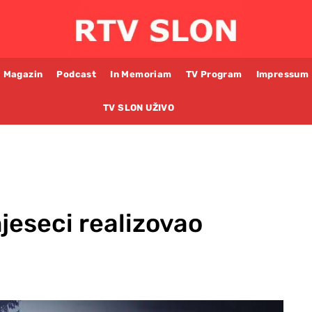
Magazin
Podcast
In Memoriam
TV Program
Impressum
TV SLON UŽIVO
jeseci realizovao