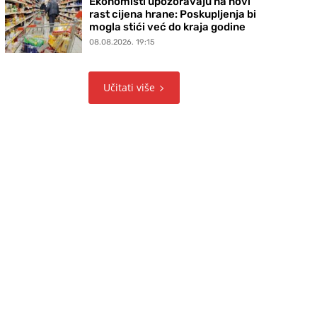
Ekonomisti upozoravaju na novi
rast cijena hrane: Poskupljenja bi
mogla stići već do kraja godine
08.08.2026. 19:15
Učitati više