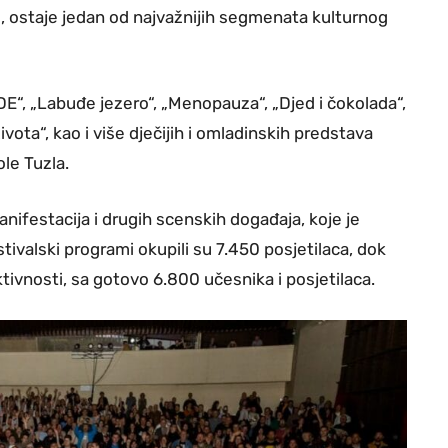
, ostaje jedan od najvažnijih segmenata kulturnog
DE“, „Labuđe jezero“, „Menopauza“, „Djed i čokolada“,
života“, kao i više dječijih i omladinskih predstava
le Tuzla.
nifestacija i drugih scenskih događaja, koje je
stivalski programi okupili su 7.450 posjetilaca, dok
tivnosti, sa gotovo 6.800 učesnika i posjetilaca.