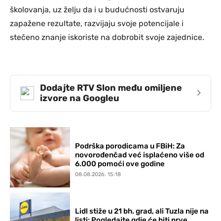
školovanja, uz želju da i u budućnosti ostvaruju
zapažene rezultate, razvijaju svoje potencijale i
stečeno znanje iskoriste na dobrobit svoje zajednice.
Dodajte RTV Slon među omiljene
›
izvore na Googleu
Podrška porodicama u FBiH: Za
novorođenčad već isplaćeno više od
6.000 pomoći ove godine
08.08.2026. 15:18
Lidl stiže u 21 bh. grad, ali Tuzla nije na
listi: Pogledajte gdje će biti prve