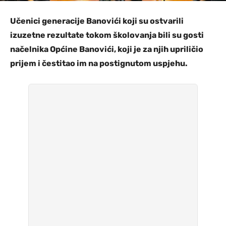
Učenici generacije Banovići koji su ostvarili
izuzetne rezultate tokom školovanja bili su gosti
načelnika Općine Banovići, koji je za njih upriličio
prijem i čestitao im na postignutom uspjehu.