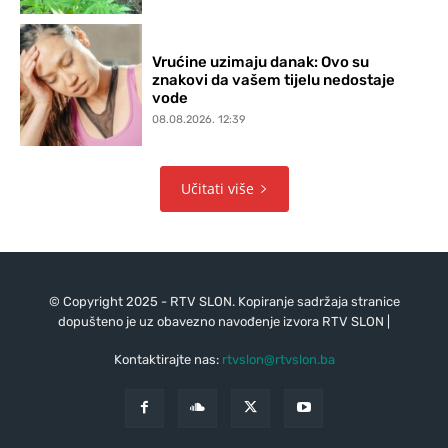
Vrućine uzimaju danak: Ovo su
znakovi da vašem tijelu nedostaje
vode
08.08.2026. 12:39
Učitati više
© Copyright 2025 - RTV SLON. Kopiranje sadržaja stranice
dopušteno je uz obavezno navođenje izvora RTV SLON |
Kontaktirajte nas:
rtvslon@rtvslon.ba