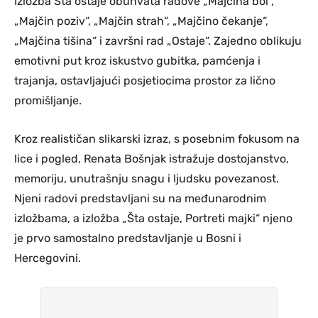
Izložba Šta ostaje obuhvata radove „Majčina bol“,
„Majčin poziv“, „Majčin strah“, „Majčino čekanje“,
„Majčina tišina“ i završni rad „Ostaje“. Zajedno oblikuju
emotivni put kroz iskustvo gubitka, pamćenja i
trajanja, ostavljajući posjetiocima prostor za lično
promišljanje.
Kroz realističan slikarski izraz, s posebnim fokusom na
lice i pogled, Renata Bošnjak istražuje dostojanstvo,
memoriju, unutrašnju snagu i ljudsku povezanost.
Njeni radovi predstavljani su na međunarodnim
izložbama, a izložba „Šta ostaje, Portreti majki“ njeno
je prvo samostalno predstavljanje u Bosni i
Hercegovini.