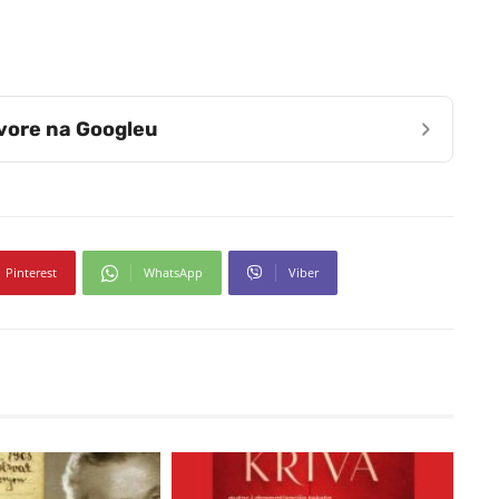
›
zvore na Googleu
Pinterest
WhatsApp
Viber