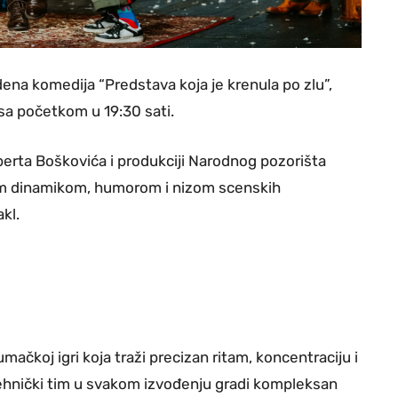
dena komedija “Predstava koja je krenula po zlu”,
, sa početkom u 19:30 sati.
oberta Boškovića i produkciji Narodnog pozorišta
ojom dinamikom, humorom i nizom scenskih
kl.
ačkoj igri koja traži precizan ritam, koncentraciju i
ehnički tim u svakom izvođenju gradi kompleksan