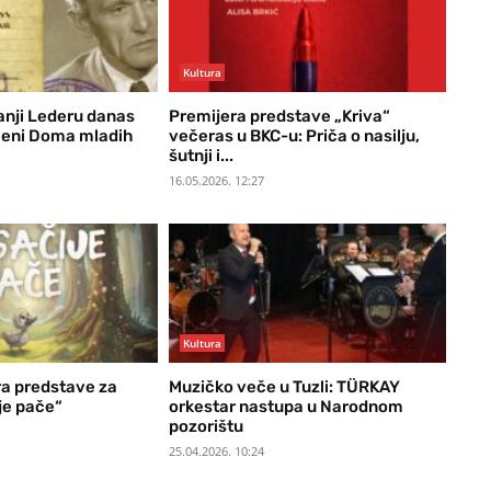
Kultura
anji Lederu danas
Premijera predstave „Kriva“
ceni Doma mladih
večeras u BKC-u: Priča o nasilju,
šutnji i...
16.05.2026. 12:27
Kultura
a predstave za
Muzičko veče u Tuzli: TÜRKAY
je pače“
orkestar nastupa u Narodnom
pozorištu
25.04.2026. 10:24