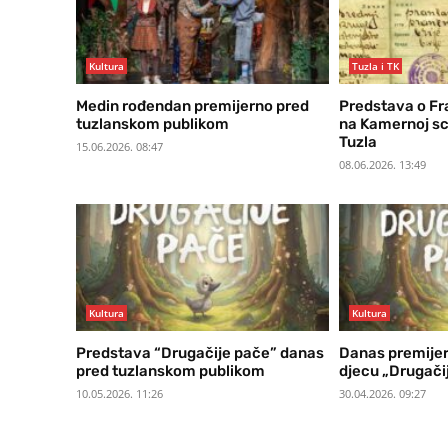
Kultura
Tuzla i TK
Medin rođendan premijerno pred
Predstava o Fr
tuzlanskom publikom
na Kamernoj s
Tuzla
15.06.2026. 08:47
08.06.2026. 13:49
Kultura
Kultura
Predstava “Drugačije pače” danas
Danas premijer
pred tuzlanskom publikom
djecu „Drugači
10.05.2026. 11:26
30.04.2026. 09:27