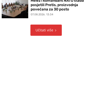
Helez i komandant NATO štaba
posjetili Pretis, proizvodnja
povećana za 30 posto
07.08.2026. 13:34
Učitati više