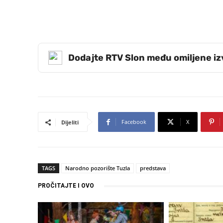
Dodajte RTV Slon među omiljene i
Facebook
X
Dijeliti
TAGS
Narodno pozorište Tuzla
predstava
PROČITAJTE I OVO