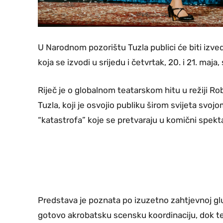
U Narodnom pozorištu Tuzla publici će biti izve
koja se izvodi u srijedu i četvrtak, 20. i 21. maja
Riječ je o globalnom teatarskom hitu u režiji R
Tuzla, koji je osvojio publiku širom svijeta sv
“katastrofa” koje se pretvaraju u komični spekta
Predstava je poznata po izuzetno zahtjevnoj glum
gotovo akrobatsku scensku koordinaciju, dok t