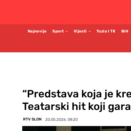
Najnovije
Sport
Vijesti
Tuzla I TK
BiH
“Predstava koja je kre
Teatarski hit koji gar
RTV SLON
20.05.2026. 08:20