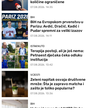
količine ograničene
07.08.2026. 14:35
BIH
BiH na Evropskom prvenstvu u
Parizu: Avdić, Dračić, Kadić i
Pudar spremni za veliki izazov
07.08.2026. 14:11
ISTAKNUTO
Terapija postoji, ali je još nema:
Petnaest dječaka čeka odluku
institucija
07.08.2026. 13:42
VIJESTI
Zeleni napitak osvaja društvene
mreže: Šta je zapravo matcha i
zašto je toliko popularna?
07.08.2026. 13:36
BIH