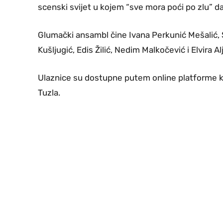
scenski svijet u kojem “sve mora poći po zlu” da
Glumački ansambl čine Ivana Perkunić Mešalić, 
Kušljugić, Edis Žilić, Nedim Malkočević i Elvira Al
Ulaznice su dostupne putem online platforme kar
Tuzla.