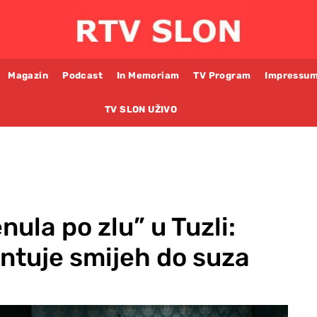
Magazin
Podcast
In Memoriam
TV Program
Impressu
TV SLON UŽIVO
nula po zlu” u Tuzli:
antuje smijeh do suza