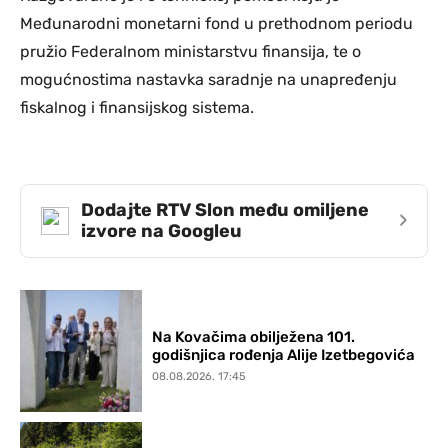
Međunarodni monetarni fond u prethodnom periodu
pružio Federalnom ministarstvu finansija, te o
mogućnostima nastavka saradnje na unapređenju
fiskalnog i finansijskog sistema.
Dodajte RTV Slon među omiljene
›
izvore na Googleu
Na Kovačima obilježena 101.
godišnjica rođenja Alije Izetbegovića
08.08.2026. 17:45