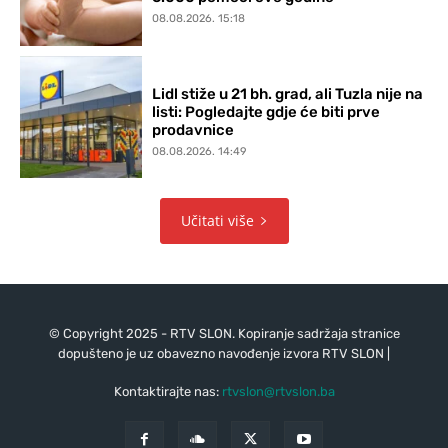
08.08.2026. 15:18
Lidl stiže u 21 bh. grad, ali Tuzla nije na
listi: Pogledajte gdje će biti prve
prodavnice
08.08.2026. 14:49
Učitati više
© Copyright 2025 - RTV SLON. Kopiranje sadržaja stranice
dopušteno je uz obavezno navođenje izvora RTV SLON |
Kontaktirajte nas:
rtvslon@rtvslon.ba