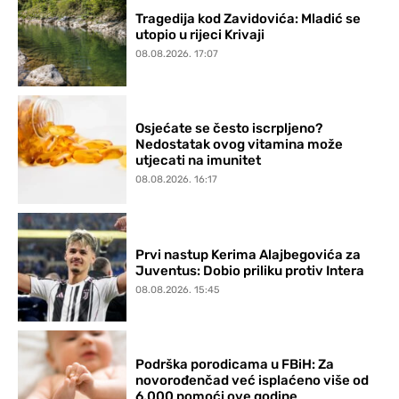
Tragedija kod Zavidovića: Mladić se
utopio u rijeci Krivaji
08.08.2026. 17:07
Osjećate se često iscrpljeno?
Nedostatak ovog vitamina može
utjecati na imunitet
08.08.2026. 16:17
Prvi nastup Kerima Alajbegovića za
Juventus: Dobio priliku protiv Intera
08.08.2026. 15:45
Podrška porodicama u FBiH: Za
novorođenčad već isplaćeno više od
6.000 pomoći ove godine