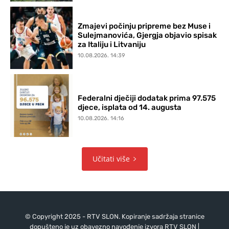
Zmajevi počinju pripreme bez Muse i
Sulejmanovića, Gjergja objavio spisak
za Italiju i Litvaniju
10.08.2026. 14:39
Federalni dječiji dodatak prima 97.575
djece, isplata od 14. augusta
10.08.2026. 14:16
Učitati više
© Copyright 2025 - RTV SLON. Kopiranje sadržaja stranice
dopušteno je uz obavezno navođenje izvora RTV SLON |