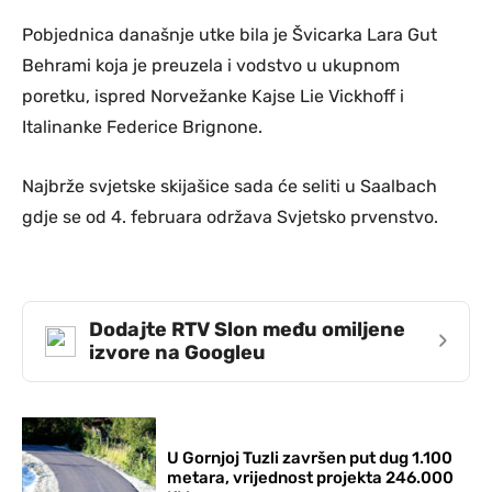
Pobjednica današnje utke bila je Švicarka Lara Gut
Behrami koja je preuzela i vodstvo u ukupnom
poretku, ispred Norvežanke Kajse Lie Vickhoff i
Italinanke Federice Brignone.
Najbrže svjetske skijašice sada će seliti u Saalbach
gdje se od 4. februara održava Svjetsko prvenstvo.
Dodajte RTV Slon među omiljene
›
izvore na Googleu
U Gornjoj Tuzli završen put dug 1.100
metara, vrijednost projekta 246.000