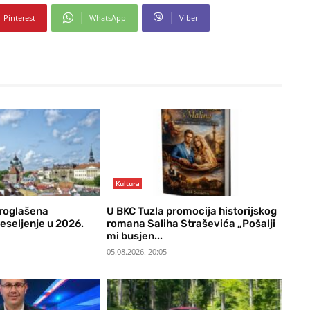
Pinterest
WhatsApp
Viber
Kultura
proglašena
U BKC Tuzla promocija historijskog
eseljenje u 2026.
romana Saliha Straševića „Pošalji
mi busjen...
05.08.2026. 20:05