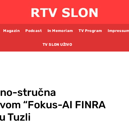
Magazin
Podcast
In Memoriam
TV Program
Impressu
TV SLON UŽIVO
no-stručna
ivom “Fokus-AI FINRA
u Tuzli