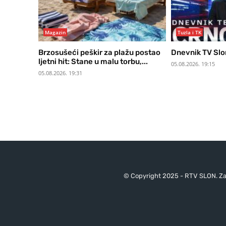
Magazin
Tuzla i TK
Brzosušeći peškir za plažu postao
Dnevnik TV Slo
ljetni hit: Stane u malu torbu,...
05.08.2026. 19:15
05.08.2026. 19:31
© Copyright 2025 - RTV SLON. Za 