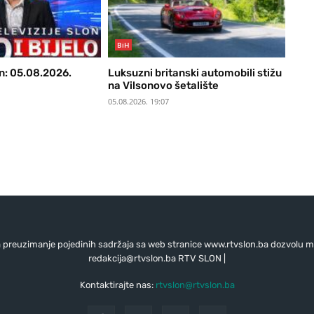
BiH
n: 05.08.2026.
Luksuzni britanski automobili stižu
na Vilsonovo šetalište
05.08.2026. 19:07
preuzimanje pojedinih sadržaja sa web stranice www.rtvslon.ba dozvolu mo
redakcija@rtvslon.ba
RTV SLON |
Kontaktirajte nas:
rtvslon@rtvslon.ba