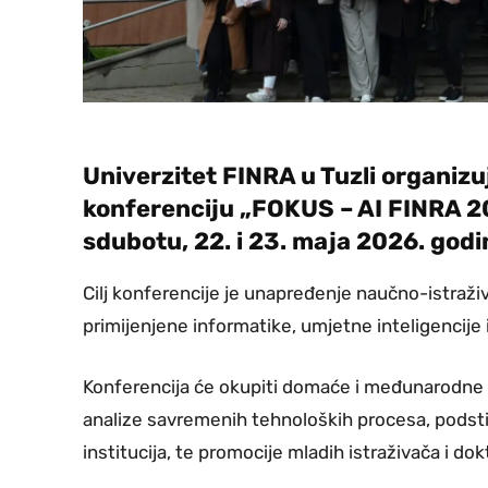
Univerzitet FINRA u Tuzli organi
konferenciju „FOKUS – AI FINRA 202
sdubotu, 22. i 23. maja 2026. godi
Cilj konferencije je unapređenje naučno-istraživ
primijenjene informatike, umjetne inteligencije i
Konferencija će okupiti domaće i međunarodne 
analize savremenih tehnoloških procesa, podstic
institucija, te promocije mladih istraživača i do