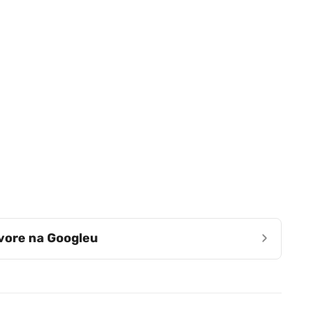
›
zvore na Googleu