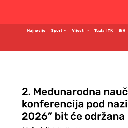
Najnovije
Sport
Vijesti
Tuzla I TK
BiH
2. Međunarodna nauč
konferencija pod naz
2026” bit će održana 