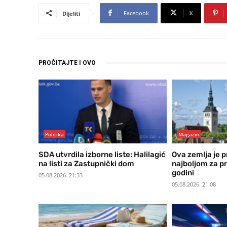
Facebook
X
Dijeliti
PROČITAJTE I OVO
Politika
Magazin
SDA utvrdila izborne liste: Halilagić
Ova zemlja je 
na listi za Zastupnički dom
najboljom za pr
godini
05.08.2026. 21:33
05.08.2026. 21:08