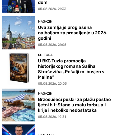
dom
05.08.2026. 21:33
MAGAZIN
Ova zemlja je proglašena
najboljom za preseljenje u 2026.
godini
05.08.2026. 21:08
KULTURA
U BKC Tuzla promocija
historijskog romana Saliha
Straševića „Pošalji mi busjen s
Malina“
05.08.2026. 20:05
MAGAZIN
Brzosušeći peškir za plažu postao
ljetni hit: Stane u malu torbu, ali
krije i nekoliko nedostataka
05.08.2026. 19:31