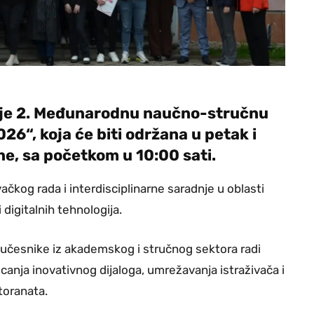
zuje 2. Međunarodnu naučno-stručnu
6“, koja će biti održana u petak i
ne, sa početkom u 10:00 sati.
ačkog rada i interdisciplinarne saradnje u oblasti
 digitalnih tehnologija.
učesnike iz akademskog i stručnog sektora radi
anja inovativnog dijaloga, umrežavanja istraživača i
ktoranata.