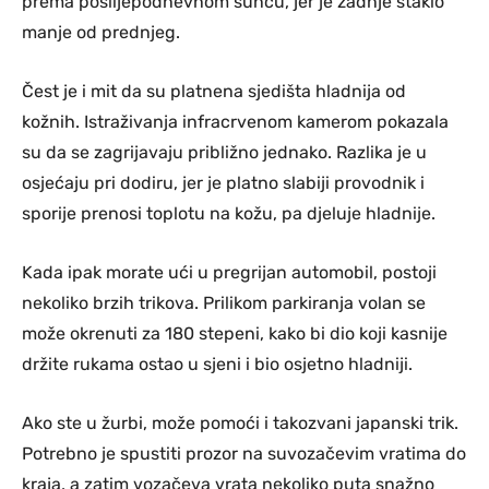
prema poslijepodnevnom suncu, jer je zadnje staklo
manje od prednjeg.
Čest je i mit da su platnena sjedišta hladnija od
kožnih. Istraživanja infracrvenom kamerom pokazala
su da se zagrijavaju približno jednako. Razlika je u
osjećaju pri dodiru, jer je platno slabiji provodnik i
sporije prenosi toplotu na kožu, pa djeluje hladnije.
Kada ipak morate ući u pregrijan automobil, postoji
nekoliko brzih trikova. Prilikom parkiranja volan se
može okrenuti za 180 stepeni, kako bi dio koji kasnije
držite rukama ostao u sjeni i bio osjetno hladniji.
Ako ste u žurbi, može pomoći i takozvani japanski trik.
Potrebno je spustiti prozor na suvozačevim vratima do
kraja, a zatim vozačeva vrata nekoliko puta snažno