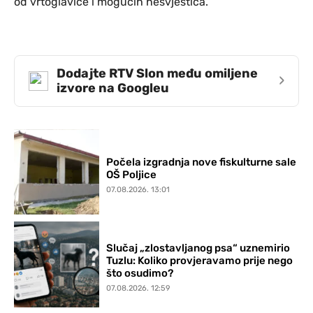
od vrtoglavice i mogućih nesvjestica.
Dodajte RTV Slon među omiljene
›
izvore na Googleu
Počela izgradnja nove fiskulturne sale
OŠ Poljice
07.08.2026. 13:01
Slučaj „zlostavljanog psa“ uznemirio
Tuzlu: Koliko provjeravamo prije nego
što osudimo?
07.08.2026. 12:59