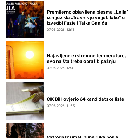
Premijerno objavljena pjesma „Lejla“
iz mjuzikla „Travnik je voljeti lako“ u
izvedbi Fazle i Taika Ganića
07.08.2026. 12:13
Najavljene ekstremne temperature,
evo na šta treba obratiti pažnju
07.08.2026. 12:01
CIK BiH ovjerio 64 kandidatske liste
07.08.2026. 11:53
Vatrogasci imali pune ruke posla,