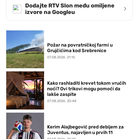
Dodajte RTV Slon među omiljene
›
izvore na Googleu
Požar na povratničkoj farmi u
Grujčićima kod Srebrenice
07.08.2026. 21:15
Kako rashladiti krevet tokom vrućih
noći? Ovi trikovi mogu pomoći da
lakše zaspite
07.08.2026. 20:48
Kerim Alajbegović pred debijem za
Juventus, najavljen u prvih 11