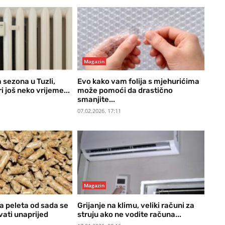
Magazin
 sezona u Tuzli,
Evo kako vam folija s mjehurićima
ri još neko vrijeme...
može pomoći da drastično
smanjite...
07.02.2026. 17:11
Magazin
a peleta od sada se
Grijanje na klimu, veliki računi za
vati unaprijed
struju ako ne vodite računa...