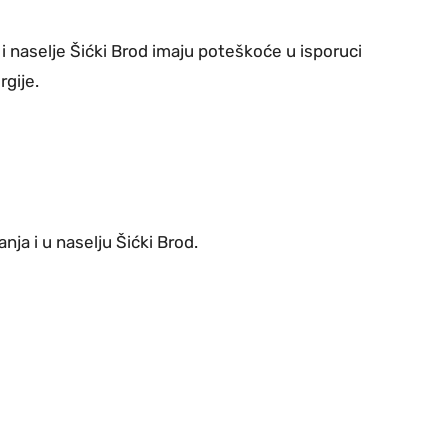
i naselje Šićki Brod imaju poteškoće u isporuci
gije.
nja i u naselju Šićki Brod.