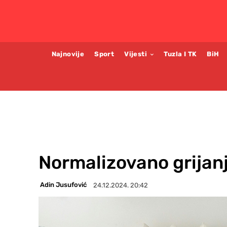
Najnovije
Sport
Vijesti
Tuzla I TK
BiH
Normalizovano grijan
Adin Jusufović
24.12.2024. 20:42