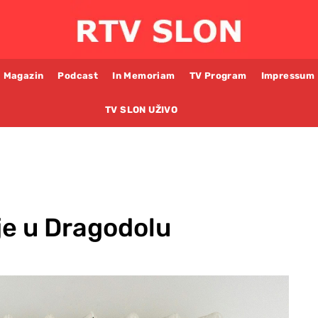
Magazin
Podcast
In Memoriam
TV Program
Impressum
TV SLON UŽIVO
je u Dragodolu