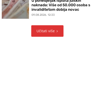
U ponedjeljak isplata julskih
naknada: Više od 50.000 osoba s
invaliditetom dobija novac
09.08.2026. 12:33
Učitati više