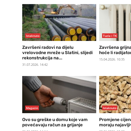
Istaknuto
Tuzla i TK
Završeni radovi na dijelu
Završena grijna
vrelovodne mreže u Slatini, slijedi
hoće li radijato
rekonstrukcija na...
15.04.2026. 10:35
31.07.2026. 14:42
Magazin
Istaknuto
Ovo su greške u domu koje vam
Promjene cijen
povećavaju račun za grijanje
moraju najavlji