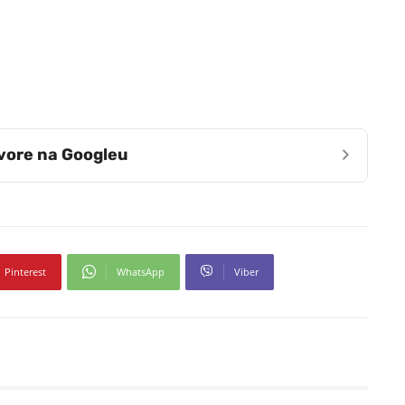
›
zvore na Googleu
Pinterest
WhatsApp
Viber