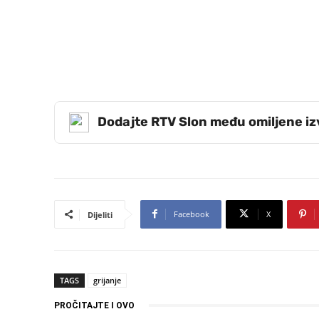
Dodajte RTV Slon među omiljene i
Facebook
X
Dijeliti
TAGS
grijanje
PROČITAJTE I OVO