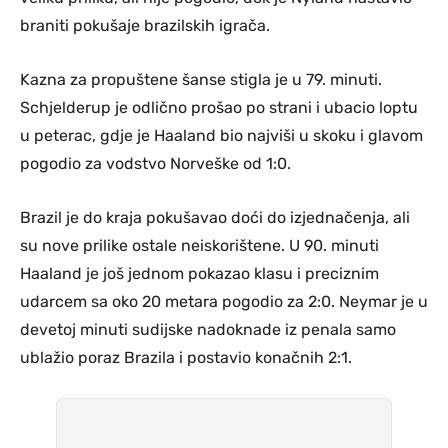
braniti pokušaje brazilskih igrača.
Kazna za propuštene šanse stigla je u 79. minuti.
Schjelderup je odlično prošao po strani i ubacio loptu
u peterac, gdje je Haaland bio najviši u skoku i glavom
pogodio za vodstvo Norveške od 1:0.
Brazil je do kraja pokušavao doći do izjednačenja, ali
su nove prilike ostale neiskorištene. U 90. minuti
Haaland je još jednom pokazao klasu i preciznim
udarcem sa oko 20 metara pogodio za 2:0. Neymar je u
devetoj minuti sudijske nadoknade iz penala samo
ublažio poraz Brazila i postavio konačnih 2:1.