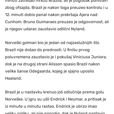
minuti zatresao mrežu Brazila, ali je pogodak poništen
zbog ofsajda. Brazil je nakon toga preuzeo kontrolu i u
12. minuti dobio penal nakon prekršaja Ajera nad
Cunhom. Bruno Guimaraes preuzeo je odgovornost, ali
je njegov udarac zaustavio odlični Nyland.
Norveški golman bio je jedan od najzaslužnijih što
Brazil nije došao do prednosti. U finišu prvog
poluvremena zaustavio je i pokušaj Viniciusa Juniora,
dok je na drugoj strani Alisson spasio Brazil nakon
velike šanse Odegaarda, kojeg je sjajno uposlio
Haaland.
Brazil je u nastavku krenuo još odlučnije prema golu
Norveške. U igru su ušli Endrick i Neymar, a pritisak je
iz minute u minutu rastao. Endrick je ubrzo imao
veliku priliku, ali nije pogodio, dok je Nyland nastavio