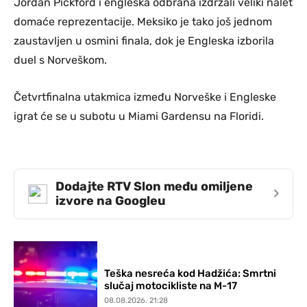
Jordan Pickford i engleska odbrana izdržali veliki nalet
domaće reprezentacije. Meksiko je tako još jednom
zaustavljen u osmini finala, dok je Engleska izborila
duel s Norveškom.
Četvrtfinalna utakmica između Norveške i Engleske
igrat će se u subotu u Miami Gardensu na Floridi.
Dodajte RTV Slon među omiljene
›
izvore na Googleu
Teška nesreća kod Hadžića: Smrtni
slučaj motocikliste na M-17
08.08.2026. 21:28