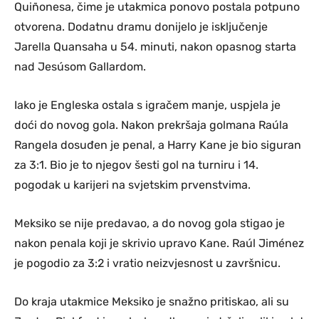
Quiñonesa, čime je utakmica ponovo postala potpuno
otvorena. Dodatnu dramu donijelo je isključenje
Jarella Quansaha u 54. minuti, nakon opasnog starta
nad Jesúsom Gallardom.
Iako je Engleska ostala s igračem manje, uspjela je
doći do novog gola. Nakon prekršaja golmana Raúla
Rangela dosuđen je penal, a Harry Kane je bio siguran
za 3:1. Bio je to njegov šesti gol na turniru i 14.
pogodak u karijeri na svjetskim prvenstvima.
Meksiko se nije predavao, a do novog gola stigao je
nakon penala koji je skrivio upravo Kane. Raúl Jiménez
je pogodio za 3:2 i vratio neizvjesnost u završnicu.
Do kraja utakmice Meksiko je snažno pritiskao, ali su