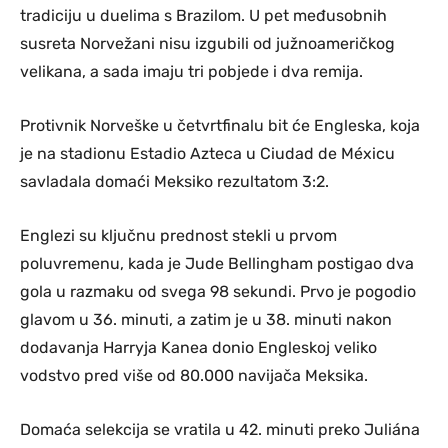
tradiciju u duelima s Brazilom. U pet međusobnih
susreta Norvežani nisu izgubili od južnoameričkog
velikana, a sada imaju tri pobjede i dva remija.
Protivnik Norveške u četvrtfinalu bit će Engleska, koja
je na stadionu Estadio Azteca u Ciudad de Méxicu
savladala domaći Meksiko rezultatom 3:2.
Englezi su ključnu prednost stekli u prvom
poluvremenu, kada je Jude Bellingham postigao dva
gola u razmaku od svega 98 sekundi. Prvo je pogodio
glavom u 36. minuti, a zatim je u 38. minuti nakon
dodavanja Harryja Kanea donio Engleskoj veliko
vodstvo pred više od 80.000 navijača Meksika.
Domaća selekcija se vratila u 42. minuti preko Juliána