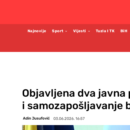
Najnovije
Sport
Vijesti
Tuzla I TK
BiH
Objavljena dva javna 
i samozapošljavanje b
Adin Jusufović
03.06.2026. 16:57