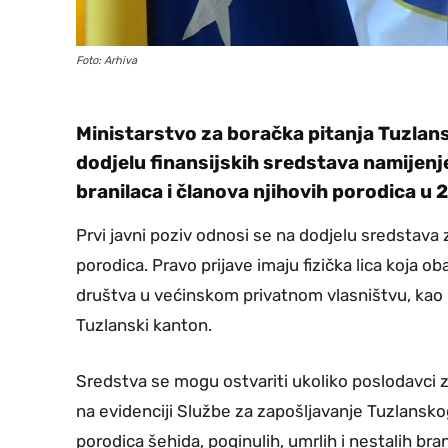
Foto: Arhiva
Ministarstvo za boračka pitanja Tuzlans
dodjelu finansijskih sredstava namijen
branilaca i članova njihovih porodica u 
Prvi javni poziv odnosi se na dodjelu sredstava z
porodica. Pravo prijave imaju fizička lica koja ob
društva u većinskom privatnom vlasništvu, kao i j
Tuzlanski kanton.
Sredstva se mogu ostvariti ukoliko poslodavci z
na evidenciji Službe za zapošljavanje Tuzlansko
porodica šehida, poginulih, umrlih i nestalih bran