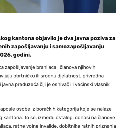
kog kantona objavilo je dva javna poziva za
jenih zapošljavanju i samozapošljavanju
2026. godini.
a zapošljavanje branilaca i članova njihovih
avljaju obrtničku ili srodnu djelatnost, privredna
avna preduzeća čiji je osnivač ili većinski vlasnik
aposle osobe iz boračkih kategorija koje se nalaze
g kantona. To se, između ostalog, odnosi na članove
ilaca, ratne vojne invalide, dobitnike ratnih priznanja