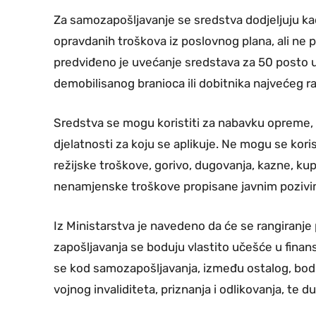
Za samozapošljavanje se sredstva dodjeljuju ka
opravdanih troškova iz poslovnog plana, ali ne
predviđeno je uvećanje sredstava za 50 posto u
demobilisanog branioca ili dobitnika najvećeg ra
Sredstva se mogu koristiti za nabavku opreme, al
djelatnosti za koju se aplikuje. Ne mogu se korist
režijske troškove, gorivo, dugovanja, kazne, ku
nenamjenske troškove propisane javnim pozivi
Iz Ministarstva je navedeno da će se rangiranje p
zapošljavanja se boduju vlastito učešće u finan
se kod samozapošljavanja, između ostalog, boduj
vojnog invaliditeta, priznanja i odlikovanja, te d