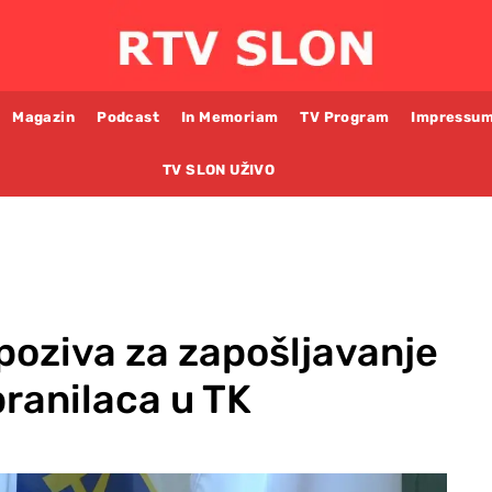
Magazin
Podcast
In Memoriam
TV Program
Impressu
TV SLON UŽIVO
poziva za zapošljavanje
ranilaca u TK