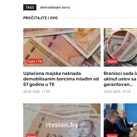
TAGS
demobilisani borci
PROČITAJTE I OVO
Tuzla i TK
Vijesti
Uplaćena majska naknada
Branioci sada l
demobilisanim borcima mlađim od
ukinut uslov sa 
57 godina u TK
garantovan...
26.05.2026. 11:09
24.02.2026. 10:18
Vijesti
Vijesti