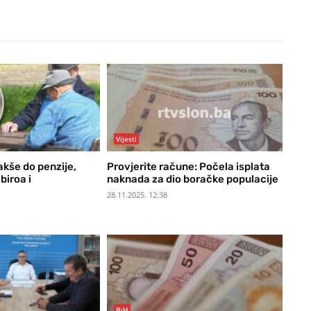
Vijesti
akše do penzije,
Provjerite račune: Počela isplata
biroa i
naknada za dio boračke populacije
28.11.2025. 12:38
BiH