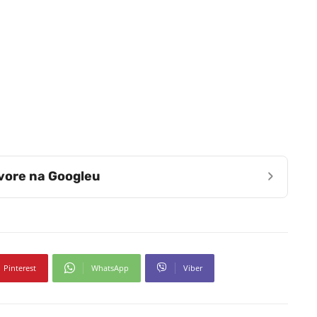
›
zvore na Googleu
Pinterest
WhatsApp
Viber