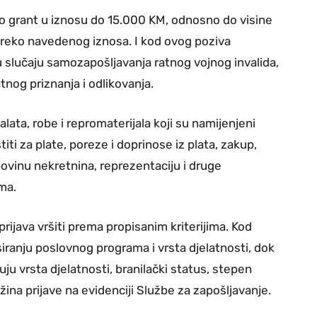
o grant u iznosu do 15.000 KM, odnosno do visine
 preko navedenog iznosa. I kod ovog poziva
 slučaju samozapošljavanja ratnog vojnog invalida,
tnog priznanja i odlikovanja.
ata, robe i repromaterijala koji su namijenjeni
iti za plate, poreze i doprinose iz plata, zakup,
povinu nekretnina, reprezentaciju i druge
ma.
rijava vršiti prema propisanim kriterijima. Kod
siranju poslovnog programa i vrsta djelatnosti, dok
u vrsta djelatnosti, branilački status, stepen
užina prijave na evidenciji Službe za zapošljavanje.