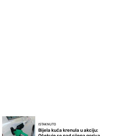
ISTAKNUTO
Bijela kuća krenula u akciju:
Očekuje se pad cijena goriva