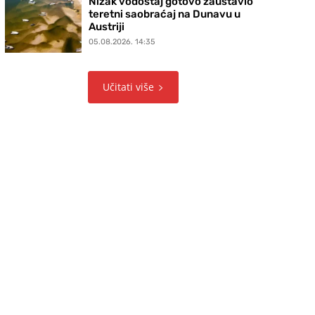
Nizak vodostaj gotovo zaustavio
teretni saobraćaj na Dunavu u
Austriji
05.08.2026. 14:35
Učitati više