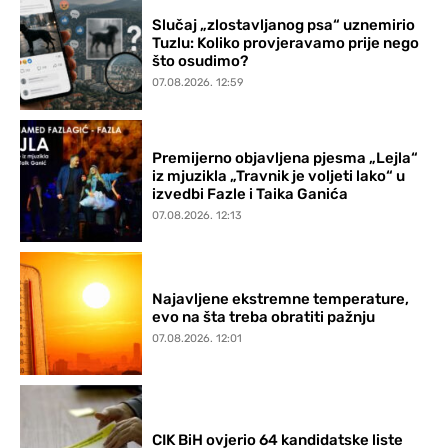
Slučaj „zlostavljanog psa“ uznemirio
Tuzlu: Koliko provjeravamo prije nego
što osudimo?
07.08.2026. 12:59
Premijerno objavljena pjesma „Lejla“
iz mjuzikla „Travnik je voljeti lako“ u
izvedbi Fazle i Taika Ganića
07.08.2026. 12:13
Najavljene ekstremne temperature,
evo na šta treba obratiti pažnju
07.08.2026. 12:01
CIK BiH ovjerio 64 kandidatske liste