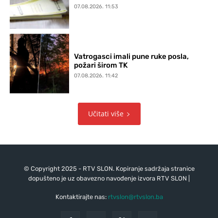
07.08.2026. 11:53
Vatrogasci imali pune ruke posla,
požari širom TK
07.08.2026. 11:42
Učitati više
© Copyright 2025 - RTV SLON. Kopiranje sadržaja stranice
dopušteno je uz obavezno navođenje izvora RTV SLON |
Kontaktirajte nas:
rtvslon@rtvslon.ba