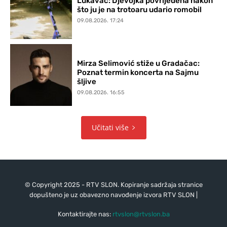
Lukavac: Djevojka povrijeđena nakon
što ju je na trotoaru udario romobil
09.08.2026. 17:24
Mirza Selimović stiže u Gradačac:
Poznat termin koncerta na Sajmu
šljive
09.08.2026. 16:55
Učitati više
© Copyright 2025 - RTV SLON. Kopiranje sadržaja stranice
dopušteno je uz obavezno navođenje izvora RTV SLON |
Kontaktirajte nas:
rtvslon@rtvslon.ba