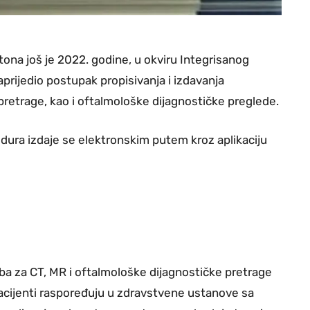
na još je 2022. godine, u okviru Integrisanog
rijedio postupak propisivanja i izdavanja
pretrage, kao i oftalmološke dijagnostičke preglede.
edura izdaje se elektronskim putem kroz aplikaciju
ba za CT, MR i oftalmološke dijagnostičke pretrage
acijenti raspoređuju u zdravstvene ustanove sa