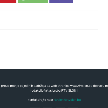
preuzimanje pojedinih sadržaja sa web stranice www.rtvslon.ba dozvolu mo
redakcija@rtvslon.ba
RTV SLON |
Kontaktirajte nas:
rtvslon@rtvslon.ba