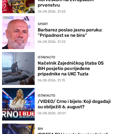
prvenstvu
06.08.2026. 21:55
SPORT
Barbarez poslao jasnu poruku:
“Pripadnost se ne bira”
06.08.2026. 21:32
ISTAKNUTO
Načelnik Zajedničkog štaba OS
BiH posjetio povrijeđene
pripadnike na UKC Tuzla
06.08.2026. 21:15
ISTAKNUTO
/VIDEO/ Crno i bijelo: Koji događaji
su obilježili 6. august?
06.08.2026. 20:01
BIH