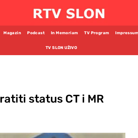
Magazin
Podcast
In Memoriam
TV Program
Impressu
TV SLON UŽIVO
atiti status CT i MR