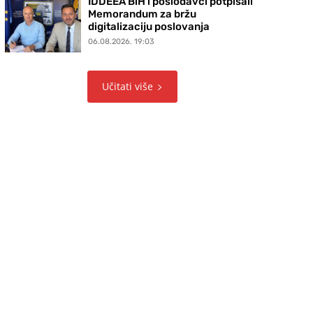
IDDEEA BiH i poslodavci potpisali
Memorandum za bržu
digitalizaciju poslovanja
06.08.2026. 19:03
Učitati više