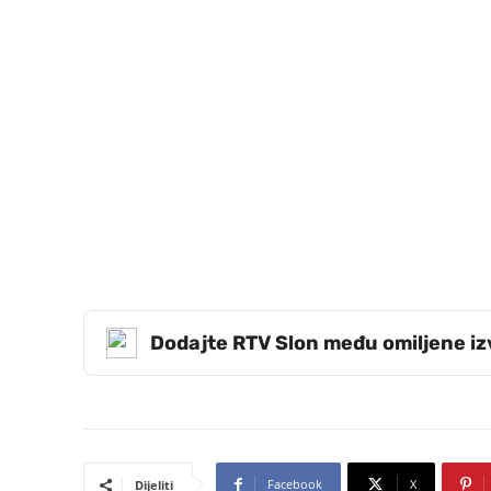
Dodajte RTV Slon među omiljene i
Facebook
X
Dijeliti