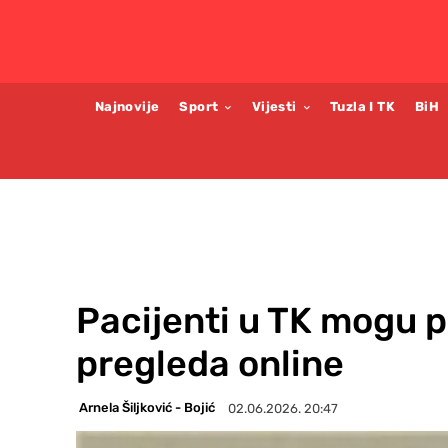
Najnovije
Sport
Vijesti
Tuzla I TK
BiH
Pacijenti u TK mogu pr
pregleda online
Arnela Šiljković - Bojić
02.06.2026. 20:47