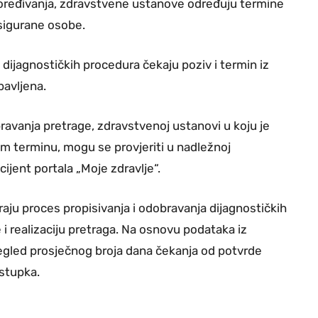
oređivanja, zdravstvene ustanove određuju termine
osigurane osobe.
 dijagnostičkih procedura čekaju poziv i termin iz
bavljena.
avanja pretrage, zdravstvenoj ustanovi u koju je
m terminu, mogu se provjeriti u nadležnoj
ijent portala „Moje zdravlje“.
raju proces propisivanja i odobravanja dijagnostičkih
i realizaciju pretraga. Na osnovu podataka iz
regled prosječnog broja dana čekanja od potvrde
ostupka.