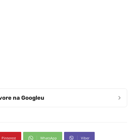
›
zvore na Googleu
Pinterest
WhatsApp
Viber