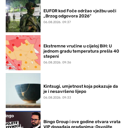
EUFOR kod Foče održao vježbu uoči
„Brzog odgovora 2026“
06.08.2026. 09:37
Ekstremne vrućine u cijeloj BiH: U
jednom gradu temperatura prešla 40
stepeni
06.08.2026. 09:36
Kintsugi, umjetnost koja pokazuje da
je i nesavršeno lijepo
06.08.2026. 09:33
Bingo Group i ove godine otvara vrata
VIP događaja građanima: Osvojite