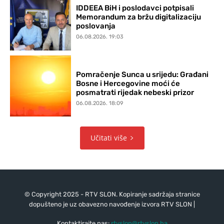
IDDEEA BiH i poslodavci potpisali
Memorandum za bržu digitalizaciju
poslovanja
06.08.2026. 19:03
Pomračenje Sunca u srijedu: Građani
Bosne i Hercegovine moći će
posmatrati rijedak nebeski prizor
06.08.2026. 18:09
Učitati više
© Copyright 2025 - RTV SLON. Kopiranje sadržaja stranice
dopušteno je uz obavezno navođenje izvora RTV SLON |
Kontaktirajte nas:
rtvslon@rtvslon.ba