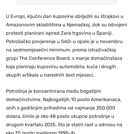
U Evropi, ključni dan kupovine obilježili su štrajkovi u
Amazonovim skladištima u Njemačkoj, dok su odvojeni
protesti planirani ispred Zara trgovina u Španiji.
Potrošačko povjerenje u SAD-u opalo je u novembru
na sedmomjesečni minimum, prema istraživačkoj
grupi The Conference Board, s manje domaćinstava
koja planiraju kupovinu automobila, kuća i drugih
skupih artikala u narednih šest mjeseci.
Potrošnja je koncentrirana među bogatijim
domaćinstvima. Najbogatijih 10 posto Amerikanaca,
onih s godišnjim prihodima od najmanje 250.000
dolara, činilo je oko 48 posto ukupne potrošnje u
drugom kvartalu 2025, što je stalni rast u odnosu na
oko 35 posto sredinom 1990-ih.