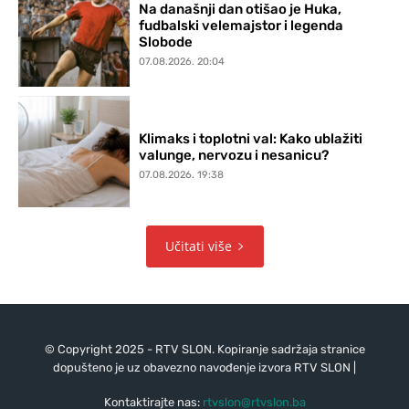
Na današnji dan otišao je Huka,
fudbalski velemajstor i legenda
Slobode
07.08.2026. 20:04
Klimaks i toplotni val: Kako ublažiti
valunge, nervozu i nesanicu?
07.08.2026. 19:38
Učitati više
© Copyright 2025 - RTV SLON. Kopiranje sadržaja stranice
dopušteno je uz obavezno navođenje izvora RTV SLON |
Kontaktirajte nas:
rtvslon@rtvslon.ba