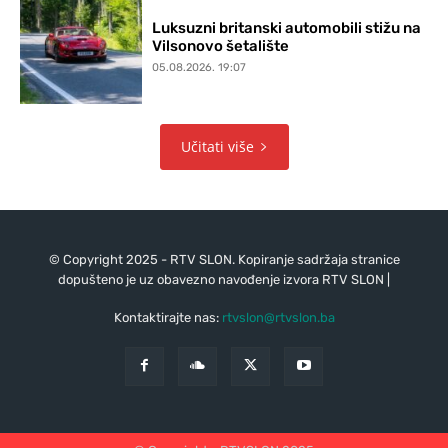
Luksuzni britanski automobili stižu na
Vilsonovo šetalište
05.08.2026. 19:07
Učitati više
© Copyright 2025 - RTV SLON. Kopiranje sadržaja stranice
dopušteno je uz obavezno navođenje izvora RTV SLON |
Kontaktirajte nas:
rtvslon@rtvslon.ba