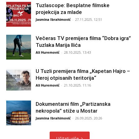
Tuzlascope: Besplatne filmske
projekcija za mlade
Jasmina Ibrahimović
-
27.11.2025. 12:51
Večeras TV premijera filma “Dobra igra”
Tuzlaka Marija Ilića
Ali Huremović
-
28.10.2025. 13:43
U Tuzli premijera filma „Kapetan Hajro –
Heroj otpisanih teritorija“
Ali Huremović
-
21.10.2025. 11:16
Dokumentarni film „Partizanska
nekropola” stiže u Mostar
Jasmina Ibrahimović
-
26.09.2025. 20:26
Učitati više