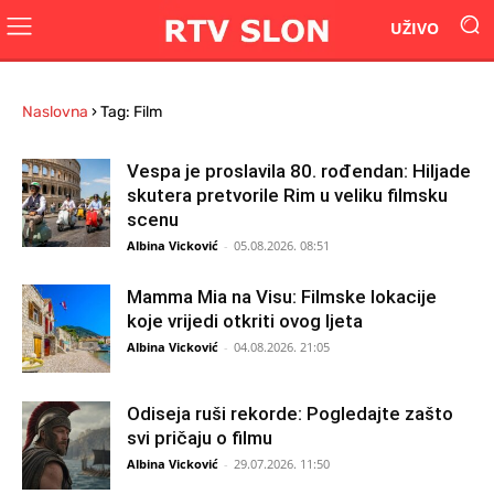
UŽIVO
Naslovna
›
Tag: Film
Vespa je proslavila 80. rođendan: Hiljade
skutera pretvorile Rim u veliku filmsku
scenu
Albina Vicković
-
05.08.2026. 08:51
Mamma Mia na Visu: Filmske lokacije
koje vrijedi otkriti ovog ljeta
Albina Vicković
-
04.08.2026. 21:05
Odiseja ruši rekorde: Pogledajte zašto
svi pričaju o filmu
Albina Vicković
-
29.07.2026. 11:50