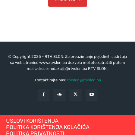
© Copyright 2025 - RTV SLON. Za preuzimanje pojedinih sadržaja
sa web stranice www.rtvslon.ba dozvolu možete zatražiti putem
mail adrese:
redakcija@rtvslon.ba
RTV SLON |
Kontaktirajte nas:
rtvslon@rtvslon.ba
USLOVI KORIŠTENJA
POLITIKA KORIŠTENJA KOLAČIĆA
POLITIKA PRIVATNOSTI: