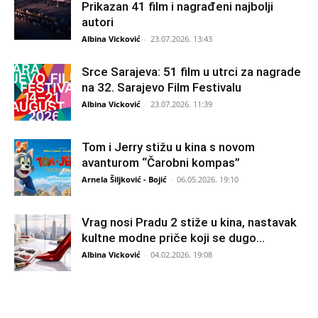
Prikazan 41 film i nagrađeni najbolji
autori
Albina Vicković
-
23.07.2026. 13:43
Srce Sarajeva: 51 film u utrci za nagrade
na 32. Sarajevo Film Festivalu
Albina Vicković
-
23.07.2026. 11:39
Tom i Jerry stižu u kina s novom
avanturom “Čarobni kompas”
Arnela Šiljković - Bojić
-
06.05.2026. 19:10
Vrag nosi Pradu 2 stiže u kina, nastavak
kultne modne priče koji se dugo...
Albina Vicković
-
04.02.2026. 19:08