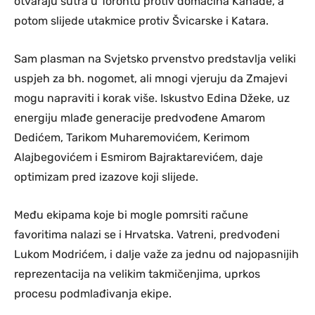
otvaraju sutra u Torontu protiv domaćina Kanade, a
potom slijede utakmice protiv Švicarske i Katara.
Sam plasman na Svjetsko prvenstvo predstavlja veliki
uspjeh za bh. nogomet, ali mnogi vjeruju da Zmajevi
mogu napraviti i korak više. Iskustvo Edina Džeke, uz
energiju mlađe generacije predvođene Amarom
Dedićem, Tarikom Muharemovićem, Kerimom
Alajbegovićem i Esmirom Bajraktarevićem, daje
optimizam pred izazove koji slijede.
Među ekipama koje bi mogle pomrsiti račune
favoritima nalazi se i Hrvatska. Vatreni, predvođeni
Lukom Modrićem, i dalje važe za jednu od najopasnijih
reprezentacija na velikim takmičenjima, uprkos
procesu podmlađivanja ekipe.