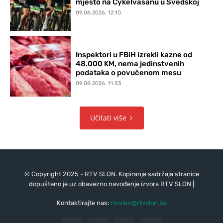
mjesto na Cykelvasanu u Švedskoj
09.08.2026. 12:10
Inspektori u FBiH izrekli kazne od
48.000 KM, nema jedinstvenih
podataka o povučenom mesu
09.08.2026. 11:33
Učitati više
© Copyright 2025 - RTV SLON. Kopiranje sadržaja stranice
dopušteno je uz obavezno navođenje izvora RTV SLON |
Kontaktirajte nas:
rtvslon@rtvslon.ba