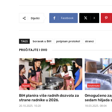
Facebook
X
Dijeliti
TAGS
boravak u BiH
potpisan protokol
stranci
PROČITAJTE I OVO
Vijesti
Istaknuto
BiH planira više radnih dozvola za
Omogućeno zap
strane radnike u 2026.
sedam hiljada 
20.10.2025. 10:20
18.03.2025. 08:04