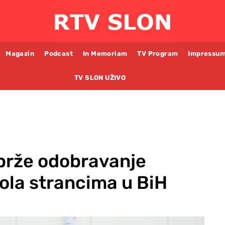
Magazin
Podcast
In Memoriam
TV Program
Impressu
TV SLON UŽIVO
 brže odobravanje
ola strancima u BiH