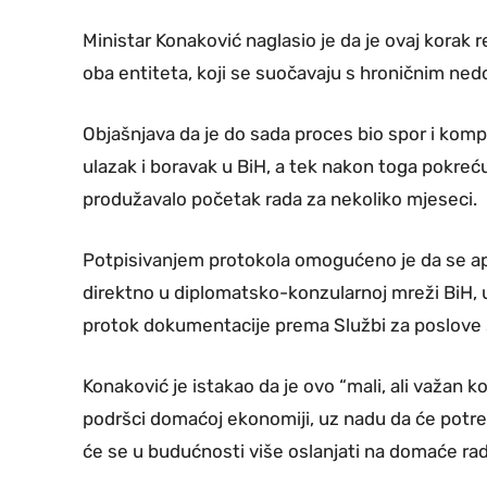
Ministar Konaković naglasio je da je ovaj korak
oba entiteta, koji se suočavaju s hroničnim ne
Objašnjava da je do sada proces bio spor i kompl
ulazak i boravak u BiH, a tek nakon toga pokreć
produžavalo početak rada za nekoliko mjeseci.
Potpisivanjem protokola omogućeno je da se ap
direktno u diplomatsko-konzularnoj mreži BiH, uz
protok dokumentacije prema Službi za poslove 
Konaković je istakao da je ovo “mali, ali važan 
podršci domaćoj ekonomiji, uz nadu da će potr
će se u budućnosti više oslanjati na domaće rad