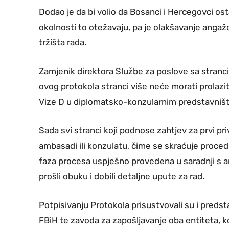
Dodao je da bi volio da Bosanci i Hercegovci ost
okolnosti to otežavaju, pa je olakšavanje angaž
tržišta rada.
Zamjenik direktora Službe za poslove sa stranc
ovog protokola stranci više neće morati prolazi
Vize D u diplomatsko-konzularnim predstavniš
Sada svi stranci koji podnose zahtjev za prvi pr
ambasadi ili konzulatu, čime se skraćuje procedu
faza procesa uspješno provedena u saradnji s a
prošli obuku i dobili detaljne upute za rad.
Potpisivanju Protokola prisustvovali su i preds
FBiH te zavoda za zapošljavanje oba entiteta, ko