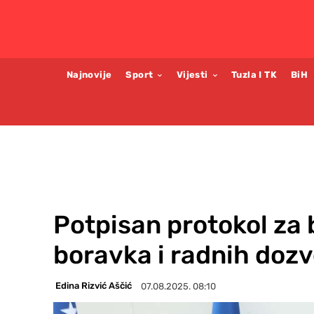
Najnovije
Sport
Vijesti
Tuzla I TK
BiH
Potpisan protokol za
boravka i radnih dozv
Edina Rizvić Aščić
07.08.2025. 08:10