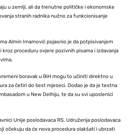
aju u zemlji, ali da trenutne političke i ekonomske
ovanja stranih radnika nužno za funkcionisanje
ima Almin Imamović pojasnio je da potpisivanjem
ti kroz proceduru ovjere pozivnih pisama i izdavanja
tvima.
ivremeni boravak u BiH mogu to učiniti direktno u
ra za četiri do šest mjeseci. Dodao je da je testna
mbasadom u New Delhiju, te da su svi uposlenici
tavnici Unije poslodavaca RS, Udruženja poslodavaca
ji očekuju da će nova procedura olakšati i ubrzati