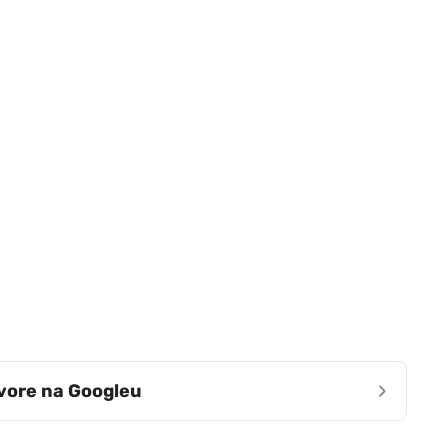
›
zvore na Googleu