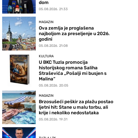
dom
05.08.2026. 21:33
MAGAZIN
Ova zemlja je proglašena
najboljom za preseljenje u 2026.
godini
05.08.2026. 21:08
KULTURA
U BKC Tuzla promocija
historijskog romana Saliha
Straševića „Pošalji mi busjen s
Malina“
05.08.2026. 20:05
MAGAZIN
Brzosušeći peškir za plažu postao
ljetni hit: Stane u malu torbu, ali
krije i nekoliko nedostataka
05.08.2026. 19:31