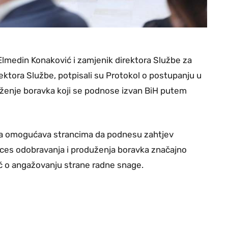
Elmedin Konaković i zamjenik direktora Službe za
ektora Službe, potpisali su Protokol o postupanju u
ženje boravka koji se podnose izvan BiH putem
ja omogućava strancima da podnesu zahtjev
roces odobravanja i produženja boravka značajno
eč o angažovanju strane radne snage.