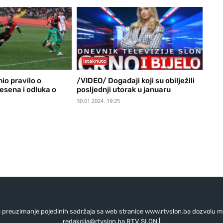
Istaknuto
io pravilo o
/VIDEO/ Događaji koji su obilježili
esena i odluka o
posljednji utorak u januaru
30.01.2024. 19:25
preuzimanje pojedinih sadržaja sa web stranice www.rtvslon.ba dozvolu mo
redakcija@rtvslon.ba
RTV SLON |