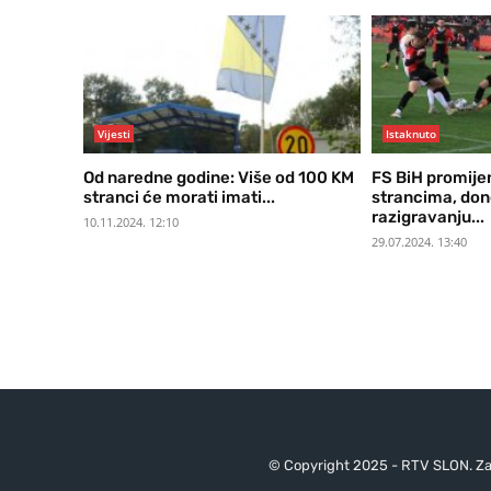
Vijesti
Istaknuto
Od naredne godine: Više od 100 KM
FS BiH promijen
stranci će morati imati...
strancima, don
razigravanju...
10.11.2024. 12:10
29.07.2024. 13:40
© Copyright 2025 - RTV SLON. Za 