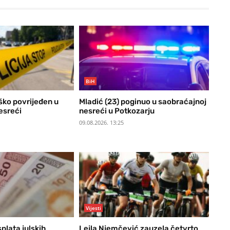
BiH
ško povrijeđen u
Mladić (23) poginuo u saobraćajnoj
esreći
nesreći u Potkozarju
09.08.2026. 13:25
Vijesti
splata julskih
Lejla Njemčević zauzela četvrto