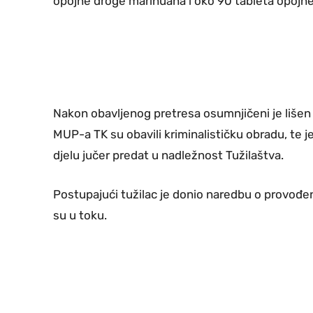
opojne droge marihuana i oko 90 tableta opoj
Nakon obavljenog pretresa osumnjičeni je lišen sl
MUP-a TK su obavili kriminalističku obradu, te 
djelu jučer predat u nadležnost Tužilaštva.
Postupajući tužilac je donio naredbu o provođen
su u toku.