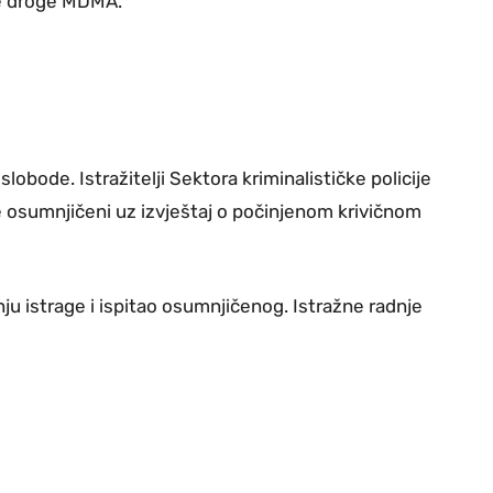
ne droge MDMA.
obode. Istražitelji Sektora kriminalističke policije
je osumnjičeni uz izvještaj o počinjenom krivičnom
ju istrage i ispitao osumnjičenog. Istražne radnje