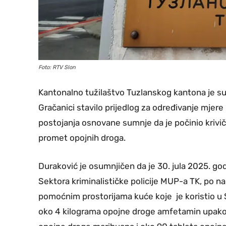
Foto: RTV Slon
Kantonalno tužilaštvo Tuzlanskog kantona je su
Gračanici stavilo prijedlog za određivanje mjere
postojanja osnovane sumnje da je počinio krivič
promet opojnih droga.
Duraković je osumnjičen da je 30. jula 2025. godi
Sektora kriminalističke policije MUP-a TK, po n
pomoćnim prostorijama kuće koje je koristio u S
oko 4 kilograma opojne droge amfetamin upakov