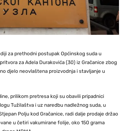
diji za prethodni postupak Općinskog suda u
 pritvora za Adela Durakovića (30) iz Gračanice zbog
no djelo neovlaštena proizvodnja i stavljanje u
ne, prilikom pretresa koji su obavili pripadnici
alogu Tužilaštva i uz naredbu nadležnog suda, u
tjepan Polju kod Gračanice, radi dalje prodaje držao
ane u četiri vakumirane folije, oko 150 grama