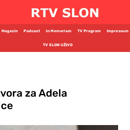
Magazin
Podcast
In Memoriam
TV Program
Impressum
TV SLON UŽIVO
tvora za Adela
ice