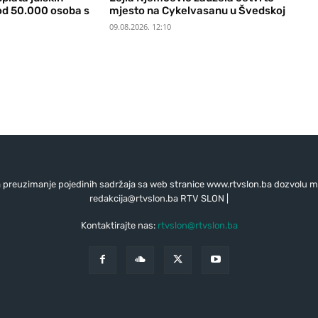
od 50.000 osoba s
mjesto na Cykelvasanu u Švedskoj
09.08.2026. 12:10
preuzimanje pojedinih sadržaja sa web stranice www.rtvslon.ba dozvolu mo
redakcija@rtvslon.ba
RTV SLON |
Kontaktirajte nas:
rtvslon@rtvslon.ba