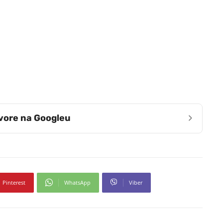
›
zvore na Googleu
Pinterest
WhatsApp
Viber