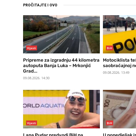
PROČITAJTE I OVO
Vijesti
BiH
Pripreme za izgradnju 44 kilometra
Motociklista te
autoputa Banja Luka – Mrkonjić
saobraćajnoj n
Grad...
09.08.2026. 13:49
09.08.2026. 14:30
Vijesti
BiH
Lana Pudar predvodi BiH na
U ponedjeljak i