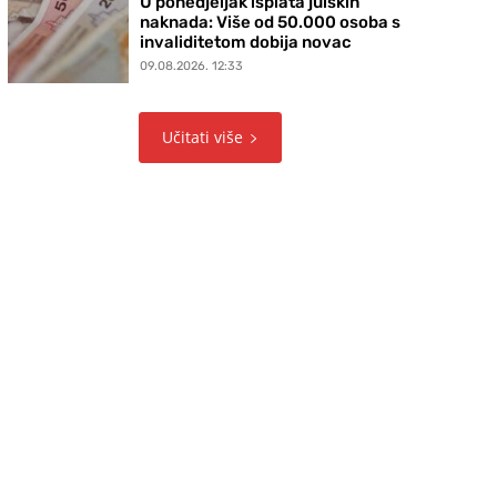
U ponedjeljak isplata julskih
naknada: Više od 50.000 osoba s
invaliditetom dobija novac
09.08.2026. 12:33
Učitati više