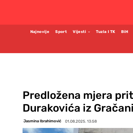
Najnovije
Sport
Vijesti
Tuzla I TK
BiH
Predložena mjera pri
Durakovića iz Gračan
Jasmina Ibrahimović
01.08.2025. 13:58