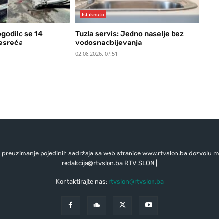
Istaknuto
ogodilo se 14
Tuzla servis: Jedno naselje bez
nesreća
vodosnadbijevanja
02.08.2026. 07:51
preuzimanje pojedinih sadržaja sa web stranice www.rtvslon.ba dozvolu mo
redakcija@rtvslon.ba
RTV SLON |
Kontaktirajte nas:
rtvslon@rtvslon.ba