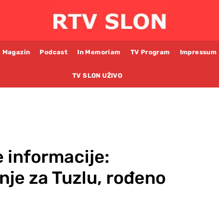
Magazin
Podcast
In Memoriam
TV Program
Impressum
TV SLON UŽIVO
e informacije:
je za Tuzlu, rođeno