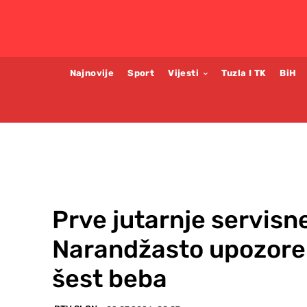
Najnovije
Sport
Vijesti
Tuzla I TK
BiH
Prve jutarnje servisn
Narandžasto upozoren
šest beba