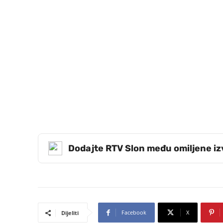
Dodajte RTV Slon među omiljene i
Facebook
X
Dijeliti