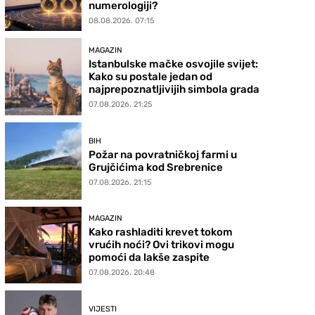
numerologiji?
08.08.2026. 07:15
MAGAZIN
Istanbulske mačke osvojile svijet:
Kako su postale jedan od
najprepoznatljivijih simbola grada
07.08.2026. 21:25
BIH
Požar na povratničkoj farmi u
Grujčićima kod Srebrenice
07.08.2026. 21:15
MAGAZIN
Kako rashladiti krevet tokom
vrućih noći? Ovi trikovi mogu
pomoći da lakše zaspite
07.08.2026. 20:48
VIJESTI