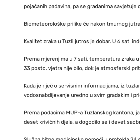
pojačanih padavina, pa se građanima savjetuje 
Biometeorološke prilike će nakon tmurnog jutra
Kvalitet zraka u Tuzli jutros je dobar. U 6 sati in
Prema mjerenjima u 7 sati, temperatura zraka u T
33 posto, vjetra nije bilo, dok je atmosferski pri
Kada je riječ o servisnim informacijama, iz tuz
vodosnabdijevanje uredno u svim gradskim i pri
Prema podacima MUP-a Tuzlanskog kantona, javni
deset krivičnih djela, a dogodilo se i devet sao
Služba hitne medicinske pomoći u protekla 24 s