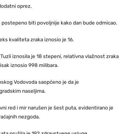
dodatni oprez.
 postepeno biti povoljnije kako dan bude odmicao.
deks kvaliteta zraka iznosio je 16.
uzli iznosila je 18 stepeni, relativna vlažnost zraka
tisak iznosio 998 milibara.
lanskog Vodovoda saopćeno je da je
gradskim naseljima.
 red i mir narušen je šest puta, evidentirano je
braćajnih nezgoda.
ata pružila je 192 zdravstvene usluge.