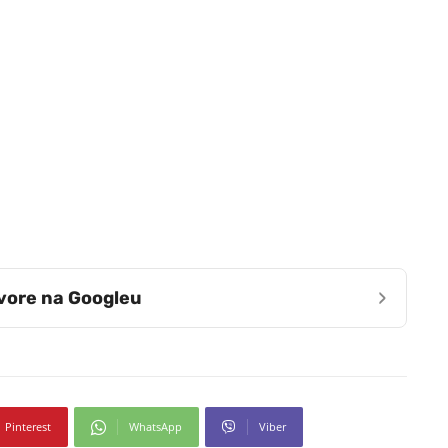
›
zvore na Googleu
Pinterest
WhatsApp
Viber