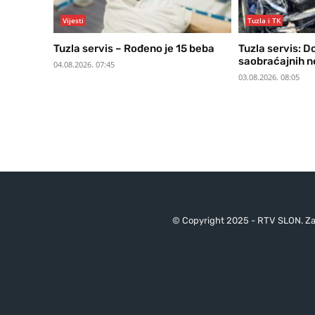
Vijesti
Tuzla i TK
Tuzla servis – Rođeno je 15 beba
Tuzla servis: D
saobraćajnih 
04.08.2026. 07:45
03.08.2026. 08:05
© Copyright 2025 - RTV SLON. Za 