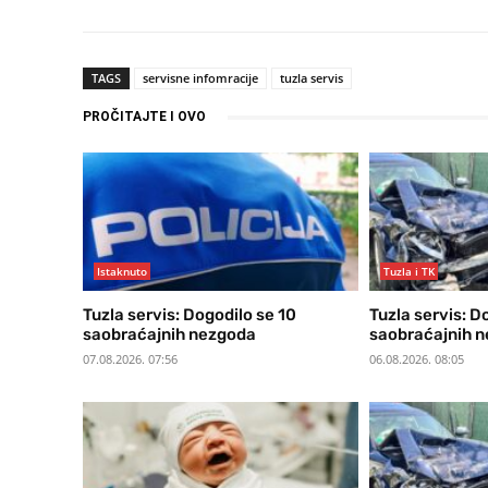
TAGS
servisne infomracije
tuzla servis
PROČITAJTE I OVO
Istaknuto
Tuzla i TK
Tuzla servis: Dogodilo se 10
Tuzla servis: D
saobraćajnih nezgoda
saobraćajnih 
07.08.2026. 07:56
06.08.2026. 08:05