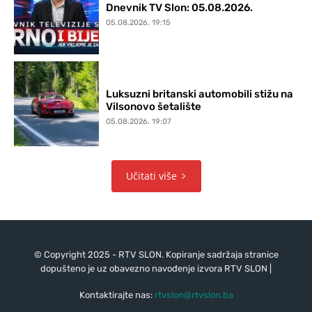
Dnevnik TV Slon: 05.08.2026.
05.08.2026. 19:15
Luksuzni britanski automobili stižu na
Vilsonovo šetalište
05.08.2026. 19:07
Učitati više
© Copyright 2025 - RTV SLON. Kopiranje sadržaja stranice
dopušteno je uz obavezno navođenje izvora RTV SLON |
Kontaktirajte nas:
rtvslon@rtvslon.ba