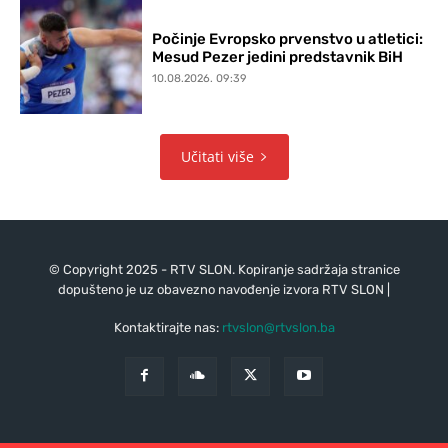
Počinje Evropsko prvenstvo u atletici:
Mesud Pezer jedini predstavnik BiH
10.08.2026. 09:39
Učitati više
© Copyright 2025 - RTV SLON. Kopiranje sadržaja stranice
dopušteno je uz obavezno navođenje izvora RTV SLON |
Kontaktirajte nas:
rtvslon@rtvslon.ba