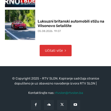
Luksuzni britanski automobili stižu na
Vilsonovo šetalište
05.08.2026. 19:07
Učitati više
© Copyright 2025 - RTV SLON. Kopiranje sadržaja stranice
dopušteno je uz obavezno navođenje izvora RTV SLON |
Kontaktirajte nas:
rtvslon@rtvslon.ba