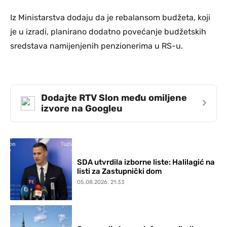
Iz Ministarstva dodaju da je rebalansom budžeta, koji
je u izradi, planirano dodatno povećanje budžetskih
sredstava namijenjenih penzionerima u RS-u.
Dodajte RTV Slon među omiljene
›
izvore na Googleu
SDA utvrdila izborne liste: Halilagić na
listi za Zastupnički dom
05.08.2026. 21:33