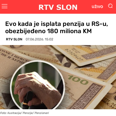
UŽIVO
Evo kada je isplata penzija u RS-u,
obezbijeđeno 180 miliona KM
RTV SLON
07.06.2026. 15:02
Foto: Ilustracija/ Penzije/ Penzioneri