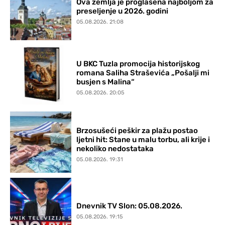
Ova zemlja je proglašena najboljom za
preseljenje u 2026. godini
05.08.2026. 21:08
U BKC Tuzla promocija historijskog
romana Saliha Straševića „Pošalji mi
busjen s Malina“
05.08.2026. 20:05
Brzosušeći peškir za plažu postao
ljetni hit: Stane u malu torbu, ali krije i
nekoliko nedostataka
05.08.2026. 19:31
Dnevnik TV Slon: 05.08.2026.
05.08.2026. 19:15