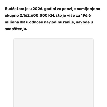
Budžetom je u 2026. godini za penzije namijenjeno
ukupno 2.162.600.000 КM, što je više za 196,6
miliona КM u odnosu na godinu ranije, navode u
saopštenju.