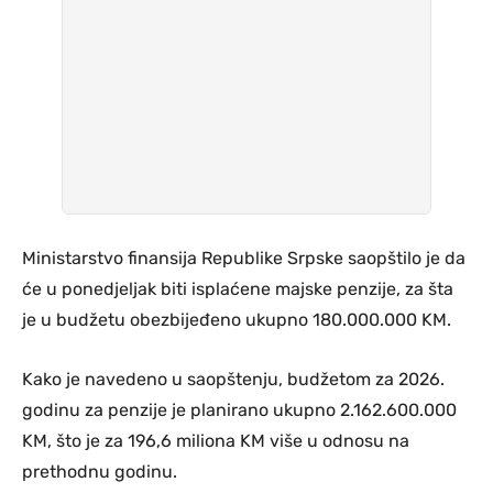
Ministarstvo finansija Republike Srpske saopštilo je da
će u ponedjeljak biti isplaćene majske penzije, za šta
je u budžetu obezbijeđeno ukupno 180.000.000 KM.
Kako je navedeno u saopštenju, budžetom za 2026.
godinu za penzije je planirano ukupno 2.162.600.000
KM, što je za 196,6 miliona KM više u odnosu na
prethodnu godinu.