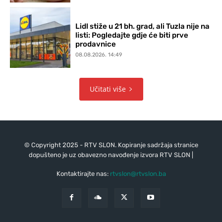
Lidl stiže u 21 bh. grad, ali Tuzla nije na
listi: Pogledajte gdje će biti prve
prodavnice
08.08.2026. 14:49
Učitati više
© Copyright 2025 - RTV SLON. Kopiranje sadržaja stranice
dopušteno je uz obavezno navođenje izvora RTV SLON |
Kontaktirajte nas:
rtvslon@rtvslon.ba