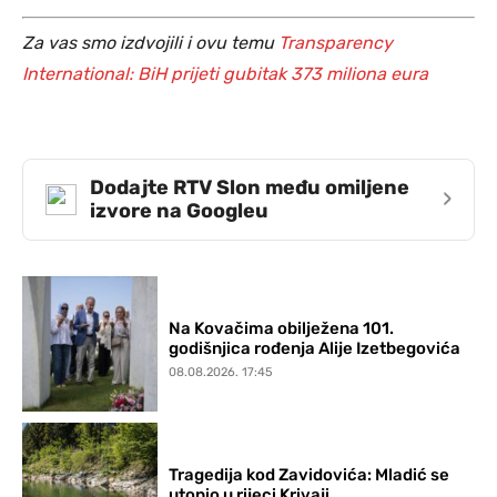
Za vas smo izdvojili i ovu temu
Transparency
International: BiH prijeti gubitak 373 miliona eura
Dodajte RTV Slon među omiljene
›
izvore na Googleu
Na Kovačima obilježena 101.
godišnjica rođenja Alije Izetbegovića
08.08.2026. 17:45
Tragedija kod Zavidovića: Mladić se
utopio u rijeci Krivaji