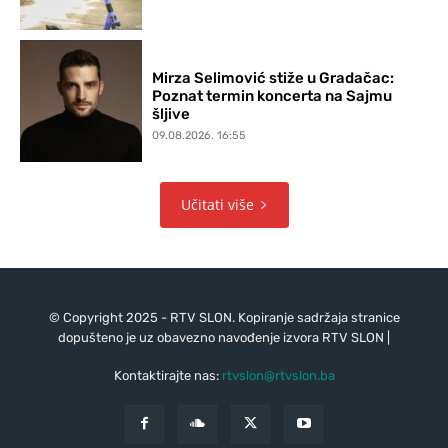
Mirza Selimović stiže u Gradačac:
Poznat termin koncerta na Sajmu
šljive
09.08.2026. 16:55
Učitati više
© Copyright 2025 - RTV SLON. Kopiranje sadržaja stranice
dopušteno je uz obavezno navođenje izvora RTV SLON |
Kontaktirajte nas:
rtvslon@rtvslon.ba