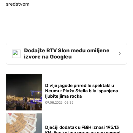
sredstvom.
Dodajte RTV Slon među omiljene
›
izvore na Googleu
Divlje jagode priredile spektakl u
Neumu: Plaža Stella bila ispunjena
ljubiteljima rocka
09.08.2026. 08:35
Dječiji dodatak u FBiH iznosi 195,13
KM: Evo ko ima pravo na ovu pomoć