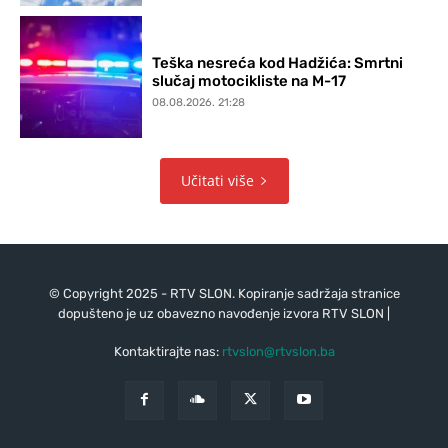
Teška nesreća kod Hadžića: Smrtni
slučaj motocikliste na M-17
08.08.2026. 21:28
Učitati više
© Copyright 2025 - RTV SLON. Kopiranje sadržaja stranice
dopušteno je uz obavezno navođenje izvora RTV SLON |
Kontaktirajte nas:
rtvslon@rtvslon.ba