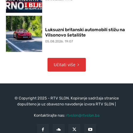
Luksuzni britanski automobili stižu na
Vilsonovo šetalište
05.08.2026. 19:07
Učitati više
© Copyright 2025 - RTV SLON. Kopiranje sadržaja stranice
dopušteno je uz obavezno navođenje izvora RTV SLON |
Kontaktirajte nas:
rtvslon@rtvslon.ba