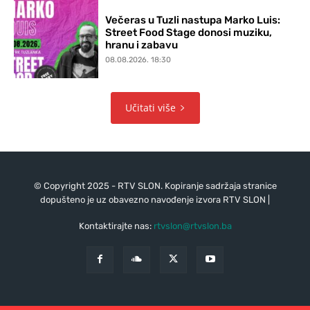
Večeras u Tuzli nastupa Marko Luis:
Street Food Stage donosi muziku,
hranu i zabavu
08.08.2026. 18:30
Učitati više
© Copyright 2025 - RTV SLON. Kopiranje sadržaja stranice
dopušteno je uz obavezno navođenje izvora RTV SLON |
Kontaktirajte nas:
rtvslon@rtvslon.ba