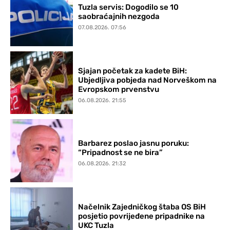
Tuzla servis: Dogodilo se 10
saobraćajnih nezgoda
07.08.2026. 07:56
Sjajan početak za kadete BiH:
Ubjedljiva pobjeda nad Norveškom na
Evropskom prvenstvu
06.08.2026. 21:55
Barbarez poslao jasnu poruku:
“Pripadnost se ne bira”
06.08.2026. 21:32
Načelnik Zajedničkog štaba OS BiH
posjetio povrijeđene pripadnike na
UKC Tuzla